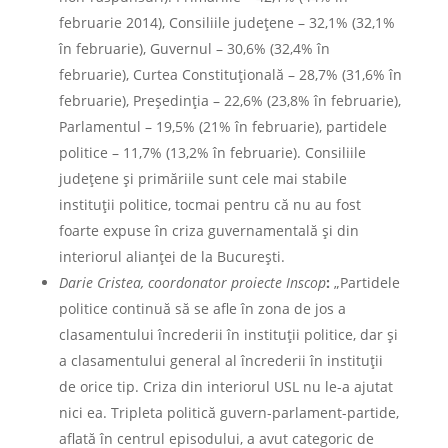
februarie 2014), Consiliile judeţene – 32,1% (32,1%
în februarie), Guvernul – 30,6% (32,4% în
februarie), Curtea Constituţională – 28,7% (31,6% în
februarie), Preşedinţia – 22,6% (23,8% în februarie),
Parlamentul – 19,5% (21% în februarie), partidele
politice – 11,7% (13,2% în februarie). Consiliile
județene și primăriile sunt cele mai stabile
instituții politice, tocmai pentru că nu au fost
foarte expuse în criza guvernamentală și din
interiorul alianței de la București.
Darie Cristea, coordonator proiecte Inscop
:
„Partidele
politice continuă să se afle în zona de jos a
clasamentului încrederii în instituţii politice, dar şi
a clasamentului general al încrederii în instituţii
de orice tip. Criza din interiorul USL nu le-a ajutat
nici ea. Tripleta politică guvern-parlament-partide,
aflată în centrul episodului, a avut categoric de