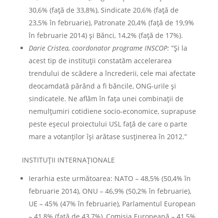
30,6% (faţă de 33,8%), Sindicate 20,6% (faţă de
23,5% în februarie), Patronate 20,4% (faţă de 19,9%
în februarie 2014) şi Bănci, 14,2% (faţă de 17%).
Darie Cristea, coordonator programe INSCOP:
”Și la
acest tip de instituții constatăm accelerarea
trendului de scădere a încrederii, cele mai afectate
deocamdată părând a fi băncile, ONG-urile și
sindicatele. Ne aflăm în fața unei combinații de
nemulțumiri cotidiene socio-economice, suprapuse
peste eșecul proiectului USL față de care o parte
mare a votanților își arătase susținerea în 2012.”
INSTITUŢII INTERNAŢIONALE
Ierarhia este următoarea: NATO – 48,5% (50,4% în
februarie 2014), ONU – 46,9% (50,2% în februarie),
UE – 45% (47% în februarie), Parlamentul European
– 41,8% (faţă de 43,7%), Comisia Europeană – 41,5%