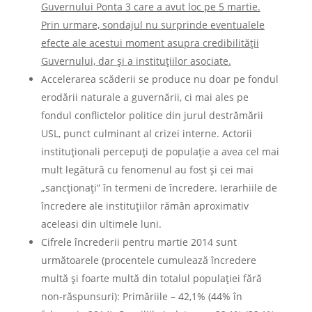
Guvernului Ponta 3 care a avut loc pe 5 martie.
Prin urmare, sondajul nu surprinde eventualele
efecte ale acestui moment asupra credibilității
Guvernului, dar și a instituțiilor asociate.
Accelerarea scăderii se produce nu doar pe fondul
erodării naturale a guvernării, ci mai ales pe
fondul conflictelor politice din jurul destrămării
USL, punct culminant al crizei interne. Actorii
instituționali percepuți de populație a avea cel mai
mult legătură cu fenomenul au fost și cei mai
„sancționați” în termeni de încredere. Ierarhiile de
încredere ale instituţiilor rămân aproximativ
aceleasi din ultimele luni.
Cifrele încrederii pentru martie 2014 sunt
următoarele (procentele cumulează încredere
multă şi foarte multă din totalul populaţiei fără
non-răspunsuri): Primăriile – 42,1% (44% în