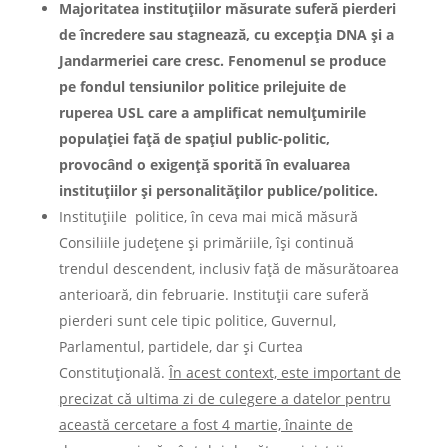
Majoritatea instituțiilor măsurate suferă pierderi
de încredere sau stagnează, cu excepția DNA și a
Jandarmeriei care cresc. Fenomenul se produce
pe fondul tensiunilor politice prilejuite de
ruperea USL care a amplificat nemulțumirile
populației față de spațiul public-politic,
provocând o exigență sporită în evaluarea
instituțiilor și personalităților publice/politice.
Instituțiile politice,
în ceva mai mică măsură
Consiliile județene și primăriile, își continuă
trendul descendent, inclusiv față de măsurătoarea
anterioară, din februarie. Instituții care suferă
pierderi sunt cele tipic politice, Guvernul,
Parlamentul, partidele, dar și Curtea
Constituțională.
În acest context, este important de
precizat că ultima zi de culegere a datelor pentru
această cercetare a fost 4 martie, înainte de