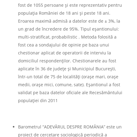
fost de 1055 persoane și este reprezentativ pentru
populația României de 18 ani și peste 18 ani.
Eroarea maximă admisă a datelor este de ± 3%, la
un grad de încredere de 95%. Tipul eșantionului:
multi-stratificat, probabilistic . Metoda folosită a
fost cea a sondajului de opinie pe baza unui
chestionar aplicat de operatorii de interviu la
domiciliul respondenţilor. Chestionarele au fost
aplicate în 36 de județe și Municipiul București,
într-un total de 75 de localități (orașe mari, orașe
medii, orașe mici, comune, sate). Eșantionul a fost
validat pe baza datelor oficiale ale Recesământului
populației din 2011
Barometrul “ADEVĂRUL DESPRE ROMÂNIA” este un
proiect de cercetare sociologică periodică a