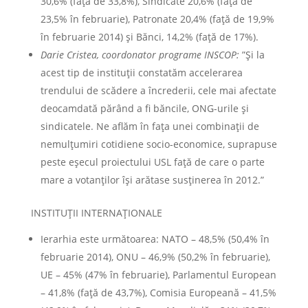
30,6% (faţă de 33,8%), Sindicate 20,6% (faţă de
23,5% în februarie), Patronate 20,4% (faţă de 19,9%
în februarie 2014) şi Bănci, 14,2% (faţă de 17%).
Darie Cristea, coordonator programe INSCOP:
”Și la
acest tip de instituții constatăm accelerarea
trendului de scădere a încrederii, cele mai afectate
deocamdată părând a fi băncile, ONG-urile și
sindicatele. Ne aflăm în fața unei combinații de
nemulțumiri cotidiene socio-economice, suprapuse
peste eșecul proiectului USL față de care o parte
mare a votanților își arătase susținerea în 2012.”
INSTITUŢII INTERNAŢIONALE
Ierarhia este următoarea: NATO – 48,5% (50,4% în
februarie 2014), ONU – 46,9% (50,2% în februarie),
UE – 45% (47% în februarie), Parlamentul European
– 41,8% (faţă de 43,7%), Comisia Europeană – 41,5%