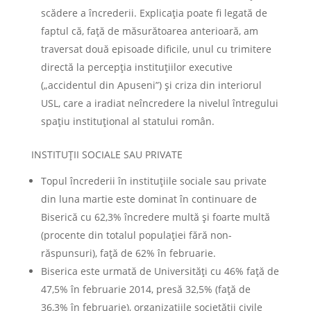
scădere a încrederii. Explicația poate fi legată de
faptul că, față de măsurătoarea anterioară, am
traversat două episoade dificile, unul cu trimitere
directă la percepția instituțiilor executive
(„accidentul din Apuseni”) și criza din interiorul
USL, care a iradiat neîncredere la nivelul întregului
spațiu instituțional al statului român.
INSTITUŢII SOCIALE SAU PRIVATE
Topul încrederii în instituţiile sociale sau private
din luna martie este dominat în continuare de
Biserică cu 62,3% încredere multă şi foarte multă
(procente din totalul populaţiei fără non-
răspunsuri), faţă de 62% în februarie.
Biserica este urmată de Universităţi cu 46% faţă de
47,5% în februarie 2014, presă 32,5% (faţă de
36,3% în februarie), organizaţiile societăţii civile