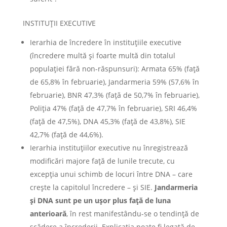
INSTITUŢII EXECUTIVE
Ierarhia de încredere în instituţiile executive
(încredere multă şi foarte multă din totalul
populaţiei fără non-răspunsuri): Armata 65% (faţă
de 65,8% în februarie), Jandarmeria 59% (57,6% în
februarie), BNR 47,3% (faţă de 50,7% în februarie),
Poliţia 47% (faţă de 47,7% în februarie), SRI 46,4%
(faţă de 47,5%), DNA 45,3% (faţă de 43,8%), SIE
42,7% (faţă de 44,6%).
Ierarhia instituţiilor executive nu înregistrează
modificări majore faţă de lunile trecute, cu
excepţia unui schimb de locuri între DNA – care
crește la capitolul încredere – şi SIE.
Jandarmeria
şi DNA sunt pe un ușor plus față de luna
anterioară
, în rest manifestându-se o tendință de
scădere a încrederii. Explicația poate fi legată de