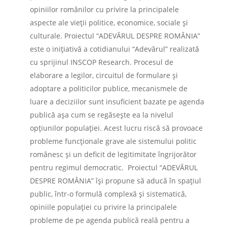
opiniilor românilor cu privire la principalele
aspecte ale vieţii politice, economice, sociale şi
culturale. Proiectul “ADEVĂRUL DESPRE ROMÂNIA”
este o iniţiativă a cotidianului “Adevărul” realizată
cu sprijinul INSCOP Research. Procesul de
elaborare a legilor, circuitul de formulare şi
adoptare a politicilor publice, mecanismele de
luare a deciziilor sunt insuficient bazate pe agenda
publică aşa cum se regăseşte ea la nivelul
opţiunilor populaţiei. Acest lucru riscă să provoace
probleme funcţionale grave ale sistemului politic
românesc şi un deficit de legitimitate îngrijorător
pentru regimul democratic. Proiectul “ADEVĂRUL
DESPRE ROMÂNIA” îşi propune să aducă în spaţiul
public, într-o formulă complexă şi sistematică,
opiniile populaţiei cu privire la principalele
probleme de pe agenda publică reală pentru a