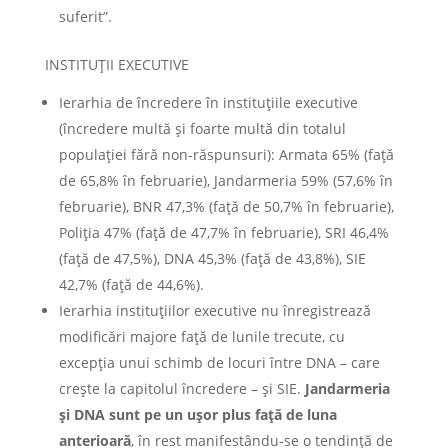
suferit”.
INSTITUŢII EXECUTIVE
Ierarhia de încredere în instituţiile executive
(încredere multă şi foarte multă din totalul
populaţiei fără non-răspunsuri): Armata 65% (faţă
de 65,8% în februarie), Jandarmeria 59% (57,6% în
februarie), BNR 47,3% (faţă de 50,7% în februarie),
Poliţia 47% (faţă de 47,7% în februarie), SRI 46,4%
(faţă de 47,5%), DNA 45,3% (faţă de 43,8%), SIE
42,7% (faţă de 44,6%).
Ierarhia instituţiilor executive nu înregistrează
modificări majore faţă de lunile trecute, cu
excepţia unui schimb de locuri între DNA – care
crește la capitolul încredere – şi SIE.
Jandarmeria
şi DNA sunt pe un ușor plus față de luna
anterioară
, în rest manifestându-se o tendință de