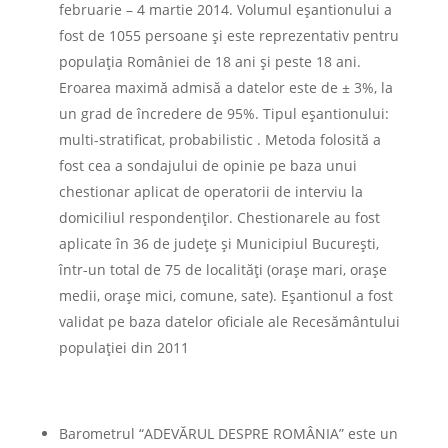
februarie – 4 martie 2014. Volumul eșantionului a
fost de 1055 persoane și este reprezentativ pentru
populația României de 18 ani și peste 18 ani.
Eroarea maximă admisă a datelor este de ± 3%, la
un grad de încredere de 95%. Tipul eșantionului:
multi-stratificat, probabilistic . Metoda folosită a
fost cea a sondajului de opinie pe baza unui
chestionar aplicat de operatorii de interviu la
domiciliul respondenţilor. Chestionarele au fost
aplicate în 36 de județe și Municipiul București,
într-un total de 75 de localități (orașe mari, orașe
medii, orașe mici, comune, sate). Eșantionul a fost
validat pe baza datelor oficiale ale Recesământului
populației din 2011
Barometrul “ADEVĂRUL DESPRE ROMÂNIA” este un