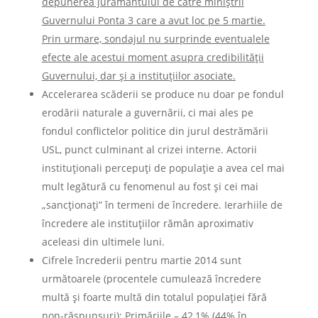
depunerea jurământului de către miniștrii
Guvernului Ponta 3 care a avut loc pe 5 martie.
Prin urmare, sondajul nu surprinde eventualele
efecte ale acestui moment asupra credibilității
Guvernului, dar și a instituțiilor asociate.
Accelerarea scăderii se produce nu doar pe fondul
erodării naturale a guvernării, ci mai ales pe
fondul conflictelor politice din jurul destrămării
USL, punct culminant al crizei interne. Actorii
instituționali percepuți de populație a avea cel mai
mult legătură cu fenomenul au fost și cei mai
„sancționați” în termeni de încredere. Ierarhiile de
încredere ale instituţiilor rămân aproximativ
aceleasi din ultimele luni.
Cifrele încrederii pentru martie 2014 sunt
următoarele (procentele cumulează încredere
multă şi foarte multă din totalul populaţiei fără
non-răspunsuri): Primăriile – 42,1% (44% în