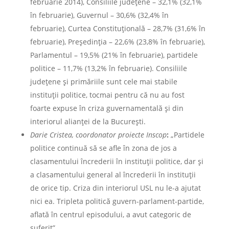
februarie 2014), Consiliile judeţene – 32,1% (32,1%
în februarie), Guvernul – 30,6% (32,4% în
februarie), Curtea Constituţională – 28,7% (31,6% în
februarie), Preşedinţia – 22,6% (23,8% în februarie),
Parlamentul – 19,5% (21% în februarie), partidele
politice – 11,7% (13,2% în februarie). Consiliile
județene și primăriile sunt cele mai stabile
instituții politice, tocmai pentru că nu au fost
foarte expuse în criza guvernamentală și din
interiorul alianței de la București.
Darie Cristea, coordonator proiecte Inscop
:
„Partidele
politice continuă să se afle în zona de jos a
clasamentului încrederii în instituţii politice, dar şi
a clasamentului general al încrederii în instituţii
de orice tip. Criza din interiorul USL nu le-a ajutat
nici ea. Tripleta politică guvern-parlament-partide,
aflată în centrul episodului, a avut categoric de
suferit”.