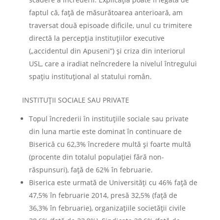
faptul că, față de măsurătoarea anterioară, am
traversat două episoade dificile, unul cu trimitere
directă la percepția instituțiilor executive
(„accidentul din Apuseni”) și criza din interiorul
USL, care a iradiat neîncredere la nivelul întregului
spațiu instituțional al statului român.
INSTITUŢII SOCIALE SAU PRIVATE
Topul încrederii în instituţiile sociale sau private
din luna martie este dominat în continuare de
Biserică cu 62,3% încredere multă şi foarte multă
(procente din totalul populaţiei fără non-
răspunsuri), faţă de 62% în februarie.
Biserica este urmată de Universităţi cu 46% faţă de
47,5% în februarie 2014, presă 32,5% (faţă de
36,3% în februarie), organizaţiile societăţii civile