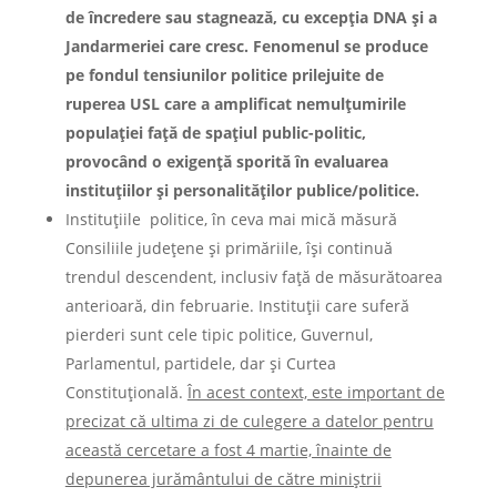
de încredere sau stagnează, cu excepția DNA și a
Jandarmeriei care cresc. Fenomenul se produce
pe fondul tensiunilor politice prilejuite de
ruperea USL care a amplificat nemulțumirile
populației față de spațiul public-politic,
provocând o exigență sporită în evaluarea
instituțiilor și personalităților publice/politice.
Instituțiile politice,
în ceva mai mică măsură
Consiliile județene și primăriile, își continuă
trendul descendent, inclusiv față de măsurătoarea
anterioară, din februarie. Instituții care suferă
pierderi sunt cele tipic politice, Guvernul,
Parlamentul, partidele, dar și Curtea
Constituțională.
În acest context, este important de
precizat că ultima zi de culegere a datelor pentru
această cercetare a fost 4 martie, înainte de
depunerea jurământului de către miniștrii