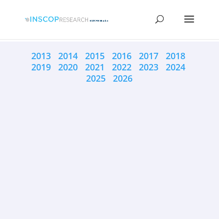
2013
2014
2015
2016
2017
2018
2019
2020
2021
2022
2023
2024
2025
2026
[:ro]INFOPRUT: 73,7% dintre români susțin
Unirea cu Republica Moldova, față de 68% în
septembrie 2019. Aceste date au fost publicate
într-un sondaj...