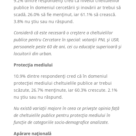
9.2% dintre respondenți cred că nivelul cheltuielilor
publice în domeniul cercetării și inovării ar trebui să
scadă, 26.0% să fie menținut, iar 61.1% să crească.
3.8% nu știu sau nu răspund.
Consideră că este necesară o creștere a cheltuielilor
publice pentru Cercetare în special: votanții PNL și USR,
persoanele peste 60 de ani, cei cu educație superioară și
locuitorii din urban.
Protecția mediului
10.9% dintre respondenți cred că în domeniul
protecției mediului cheltuielile publice ar trebui
scăzute, 26.7% menținute, iar 60.3% crescute. 2.1%
nu știu sau nu răspund.
Nu există variații majore în ceea ce privește opinia față
de cheltuielile publice pentru protecția mediului în
funcție de categoriile socio-demografice analizate.
Apărare națională