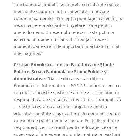
sancționează simbolic sectoarele considerate opace,
ineficiente sau prea puțin conectate cu nevoile
cotidiene oamenilor. Percepția populației reflectă și o
necunoaștere a alocărilor bugetare reale pentru
unele domenii. Un exemplu relevant este politica
externă, un domeniu clar sub-finanțat în acest
moment, dar extrem de important în actualul climat
internațional.”
Cristian Pîrvulescu – decan Facultatea de Științe
Politice, Școala Națională de Studii Politice și
Administrative:
”Datele din această ediție a
Barometrului Informat.ro – INSCOP confirmă ceea ce
cercetările noastre susțin de ani de zile: românii nu
resping ideea de stat activ și investitor, ci dimpotrivă
— susțin creșterea alocărilor bugetare pentru
educație, sănătate și agricultură, domenii percepute
ca esențiale pentru binele comun. Peste 80% dintre
respondenți cer mai mult pentru educație, ceea ce
sugerează o înțelegere profundă, matură, a legăturii