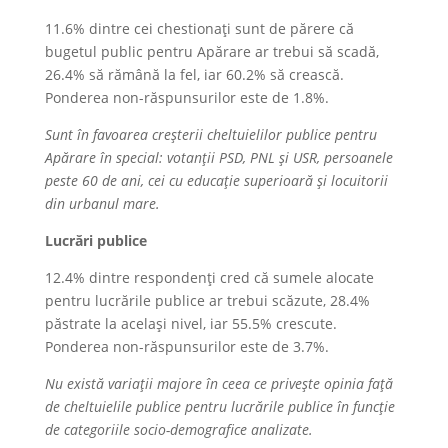
11.6% dintre cei chestionați sunt de părere că
bugetul public pentru Apărare ar trebui să scadă,
26.4% să rămână la fel, iar 60.2% să crească.
Ponderea non-răspunsurilor este de 1.8%.
Sunt în favoarea creșterii cheltuielilor publice pentru
Apărare în special: votanții PSD, PNL și USR, persoanele
peste 60 de ani, cei cu educație superioară și locuitorii
din urbanul mare.
Lucrări publice
12.4% dintre respondenți cred că sumele alocate
pentru lucrările publice ar trebui scăzute, 28.4%
păstrate la același nivel, iar 55.5% crescute.
Ponderea non-răspunsurilor este de 3.7%.
Nu există variații majore în ceea ce privește opinia față
de cheltuielile publice pentru lucrările publice în funcție
de categoriile socio-demografice analizate.