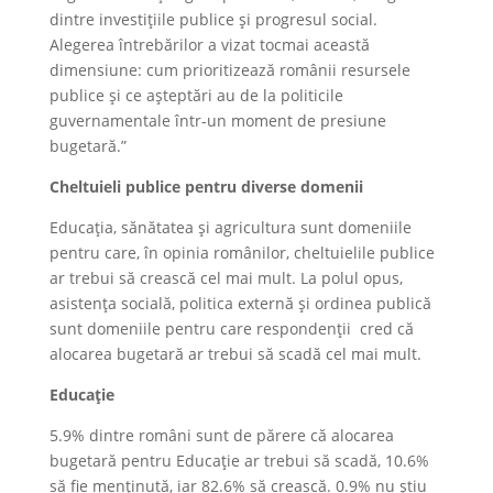
dintre investițiile publice și progresul social.
Alegerea întrebărilor a vizat tocmai această
dimensiune: cum prioritizează românii resursele
publice și ce așteptări au de la politicile
guvernamentale într-un moment de presiune
bugetară.”
Cheltuieli publice pentru diverse domenii
Educația, sănătatea și agricultura sunt domeniile
pentru care, în opinia românilor, cheltuielile publice
ar trebui să crească cel mai mult. La polul opus,
asistența socială, politica externă și ordinea publică
sunt domeniile pentru care respondenții cred că
alocarea bugetară ar trebui să scadă cel mai mult.
Educație
5.9% dintre români sunt de părere că alocarea
bugetară pentru Educație ar trebui să scadă, 10.6%
să fie menținută, iar 82.6% să crească. 0.9% nu știu