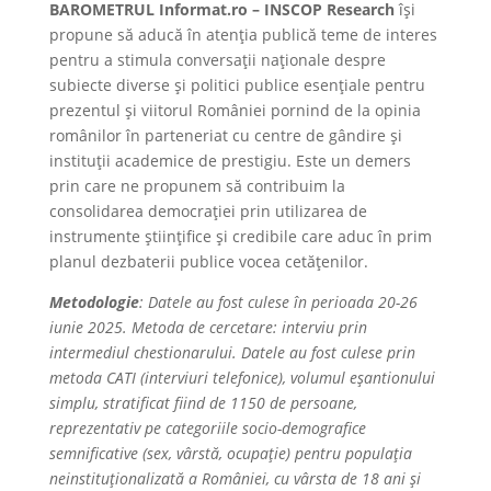
BAROMETRUL Informat.ro – INSCOP Research
își
propune să aducă în atenția publică teme de interes
pentru a stimula conversații naționale despre
subiecte diverse și politici publice esențiale pentru
prezentul și viitorul României pornind de la opinia
românilor în parteneriat cu centre de gândire și
instituții academice de prestigiu. Este un demers
prin care ne propunem să contribuim la
consolidarea democrației prin utilizarea de
instrumente științifice și credibile care aduc în prim
planul dezbaterii publice vocea cetățenilor.
Metodologie
: Datele au fost culese în perioada 20-26
iunie 2025. Metoda de cercetare: interviu prin
intermediul chestionarului. Datele au fost culese prin
metoda CATI (interviuri telefonice), volumul eșantionului
simplu, stratificat fiind de 1150 de persoane,
reprezentativ pe categoriile socio-demografice
semnificative (sex, vârstă, ocupație) pentru populația
neinstituționalizată a României, cu vârsta de 18 ani și