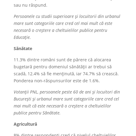
sau nu răspund.
Persoanele cu studii superioare și locuitorii din urbanul
mare sunt categoriile care cred cel mai mult că este
necesară o creștere a cheltuielilor publice pentru
Educație.
Sănătate
11.3% dintre români sunt de părere că alocarea
bugetară pentru domeniul sănătății ar trebui să
scadă, 12.4% să fie menținută, iar 74.7% să crească.
Ponderea non-răspunsurilor este de 1.6%.
Votanții PNL, persoanele peste 60 de ani și locuitori din
București și urbanul mare sunt categoriile care cred cel
mai mult că este necesară o creștere a cheltuielilor
publice pentru Sănătate.
Agricultură
8% dintre respondenți cred că nivelul cheltuielilor