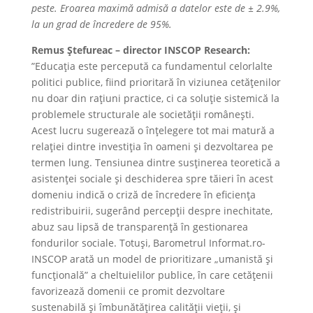
peste. Eroarea maximă admisă a datelor este de ± 2.9%,
la un grad de încredere de 95%.
Remus Ștefureac – director INSCOP Research:
”Educația este percepută ca fundamentul celorlalte
politici publice, fiind prioritară în viziunea cetățenilor
nu doar din rațiuni practice, ci ca soluție sistemică la
problemele structurale ale societății românești.
Acest lucru sugerează o înțelegere tot mai matură a
relației dintre investiția în oameni și dezvoltarea pe
termen lung. Tensiunea dintre susținerea teoretică a
asistenței sociale și deschiderea spre tăieri în acest
domeniu indică o criză de încredere în eficiența
redistribuirii, sugerând percepții despre inechitate,
abuz sau lipsă de transparență în gestionarea
fondurilor sociale. Totuși, Barometrul Informat.ro-
INSCOP arată un model de prioritizare „umanistă și
funcțională” a cheltuielilor publice, în care cetățenii
favorizează domenii ce promit dezvoltare
sustenabilă și îmbunătățirea calității vieții, și