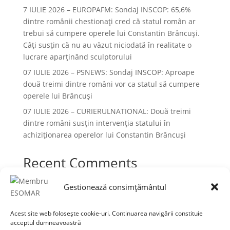
7 IULIE 2026 – EUROPAFM: Sondaj INSCOP: 65,6%
dintre românii chestionați cred că statul român ar
trebui să cumpere operele lui Constantin Brâncuși.
Câți susțin că nu au văzut niciodată în realitate o
lucrare aparținând sculptorului
07 IULIE 2026 – PSNEWS: Sondaj INSCOP: Aproape
două treimi dintre români vor ca statul să cumpere
operele lui Brâncuși
07 IULIE 2026 – CURIERULNATIONAL: Două treimi
dintre români susțin intervenția statului în
achiziționarea operelor lui Constantin Brâncuși
Recent Comments
Niciun comentariu de arătat.
Gestionează consimțământul
Acest site web folosește cookie-uri. Continuarea navigării constituie
acceptul dumneavoastră
Termeni și condiții