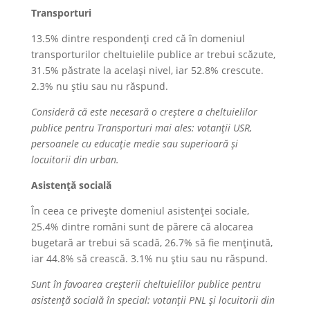
Transporturi
13.5% dintre respondenți cred că în domeniul
transporturilor cheltuielile publice ar trebui scăzute,
31.5% păstrate la același nivel, iar 52.8% crescute.
2.3% nu știu sau nu răspund.
Consideră că este necesară o creștere a cheltuielilor
publice pentru Transporturi mai ales: votanții USR,
persoanele cu educație medie sau superioară și
locuitorii din urban.
Asistență socială
În ceea ce privește domeniul asistenței sociale,
25.4% dintre români sunt de părere că alocarea
bugetară ar trebui să scadă, 26.7% să fie menținută,
iar 44.8% să crească. 3.1% nu știu sau nu răspund.
Sunt în favoarea creșterii cheltuielilor publice pentru
asistență socială în special: votanții PNL și locuitorii din