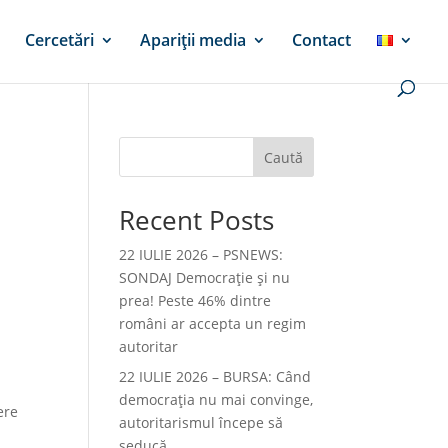
Cercetări
Apariții media
Contact
Caută
Recent Posts
22 IULIE 2026 – PSNEWS:
SONDAJ Democrație și nu
prea! Peste 46% dintre
români ar accepta un regim
autoritar
22 IULIE 2026 – BURSA: Când
democraţia nu mai convinge,
ere
autoritarismul începe să
seducă