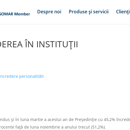
Despre noi
Produse și servicii
Clienți
DEREA ÎN INSTITUȚII
ncredere personalităti
 condus și în luna martie a acestui an de Președinție cu 45,2% încred
procente față de luna noiembrie a anului trecut (51,2%).