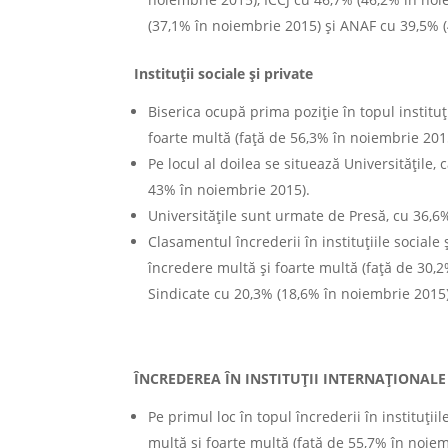
(37,1% în noiembrie 2015) și ANAF cu 39,5% 
Instituții sociale și private
Biserica ocupă prima poziție în topul instituț
foarte multă (față de 56,3% în noiembrie 201
Pe locul al doilea se situează Universitățile,
43% în noiembrie 2015).
Universitățile sunt urmate de Presă, cu 36,6
Clasamentul încrederii în instituțiile sociale 
încredere multă și foarte multă (față de 30,
Sindicate cu 20,3% (18,6% în noiembrie 2015)
ÎNCREDEREA ÎN INSTITUȚII INTERNAȚIONALE
Pe primul loc în topul încrederii în instituț
multă și foarte multă (față de 55,7% în noie