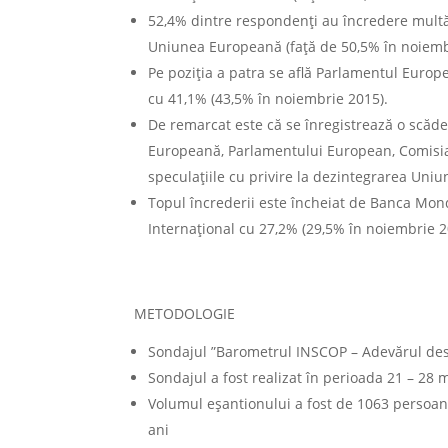
52,4% dintre respondenți au încredere multă 
Uniunea Europeană (față de 50,5% în noiemb
Pe poziția a patra se află Parlamentul Euro
cu 41,1% (43,5% în noiembrie 2015).
De remarcat este că se înregistrează o scăde
Europeană, Parlamentului European, Comisia E
speculațiile cu privire la dezintegrarea Uniun
Topul încrederii este încheiat de Banca Mon
Internațional cu 27,2% (29,5% în noiembrie 2
METODOLOGIE
Sondajul ”Barometrul INSCOP – Adevărul des
Sondajul a fost realizat în perioada 21 – 28 
Volumul eșantionului a fost de 1063 persoane
ani