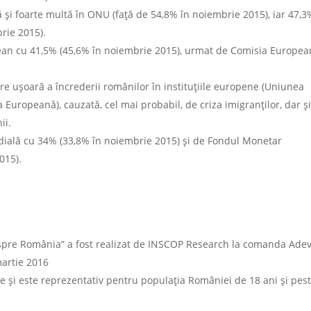
și foarte multă în ONU (față de 54,8% în noiembrie 2015), iar 47,3
rie 2015).
pean cu 41,5% (45,6% în noiembrie 2015), urmat de Comisia Europe
re ușoară a încrederii românilor în instituțiile europene (Uniunea
uropeană), cauzată, cel mai probabil, de criza imigranților, dar ș
ii.
dială cu 34% (33,8% în noiembrie 2015) și de Fondul Monetar
015).
pre România” a fost realizat de INSCOP Research la comanda Adev
martie 2016
 și este reprezentativ pentru populația României de 18 ani și pes