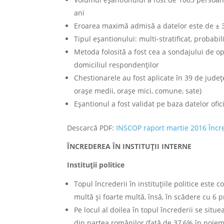
ani
Eroarea maximă admisă a datelor este de ± 
Tipul eșantionului: multi-stratificat, probabili
Metoda folosită a fost cea a sondajului de op
domiciliul respondenţilor
Chestionarele au fost aplicate în 39 de județe
orașe medii, orașe mici, comune, sate)
Eșantionul a fost validat pe baza datelor of
Descarcă PDF:
INSCOP raport martie 2016 Încre
ÎNCREDEREA ÎN INSTITUȚII INTERNE
Instituții politice
Topul încrederii în instituțiile politice este
multă și foarte multă, însă, în scădere cu 6 
Pe locul al doilea în topul încrederii se sit
din partea românilor (față de 37,6% în noiem