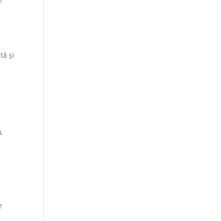
tă și
,
e