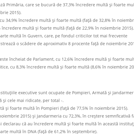
uează Primăria, care se bucură de 37,3% încredere multă și foarte mu
brie 2015).
, cu 34,9% încredere multă și foarte multă (față de 32,8% în noiembr
 încredere multă și foarte multă (față de 22,9% în noiembrie 2015)
rte multă în Guvern, care, pe fondul criticilor tot mai frecvente
gistrează o scădere de aproximativ 8 procente față de noiembrie 20
ce este încheiat de Parlament, cu 12,6% încredere multă și foarte mul
itice, cu 8,3% încredere multă și foarte multă (8,6% în noiembrie 20
 instituțiile executive sunt ocupate de Pompieri, Armată și Jandarmer
 și cele mai ridicate, per total -.
tă și foarte multă în Pompieri (față de 77,5% în noiembrie 2015).
oiembrie 2015) și Jandarmeria cu 72,3%, în creștere semnficativă f
declarau că au încredere multă și foarte multă în această instituț
arte multă în DNA (față de 61,2% în septembrie).