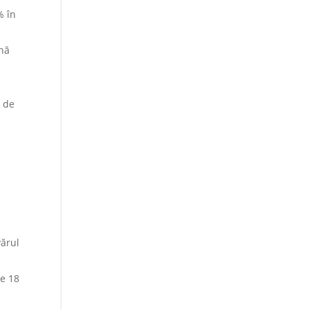
% în
ană
i de
ărul
te 18