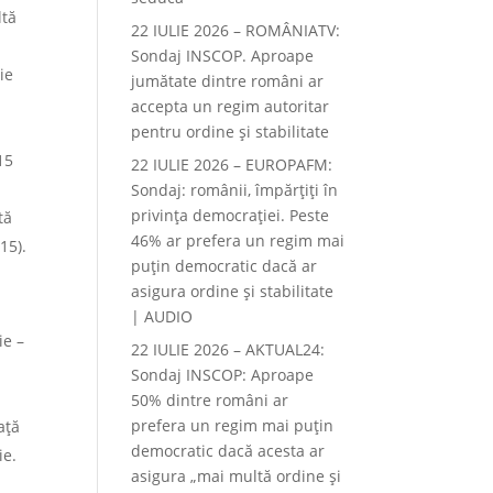
ltă
22 IULIE 2026 – ROMÂNIATV:
Sondaj INSCOP. Aproape
ie
jumătate dintre români ar
.
accepta un regim autoritar
pentru ordine și stabilitate
15
22 IULIE 2026 – EUROPAFM:
Sondaj: românii, împărțiți în
privința democrației. Peste
tă
46% ar prefera un regim mai
15).
puțin democratic dacă ar
asigura ordine și stabilitate
| AUDIO
ie –
22 IULIE 2026 – AKTUAL24:
Sondaj INSCOP: Aproape
50% dintre români ar
prefera un regim mai puțin
ață
democratic dacă acesta ar
ie.
asigura „mai multă ordine și