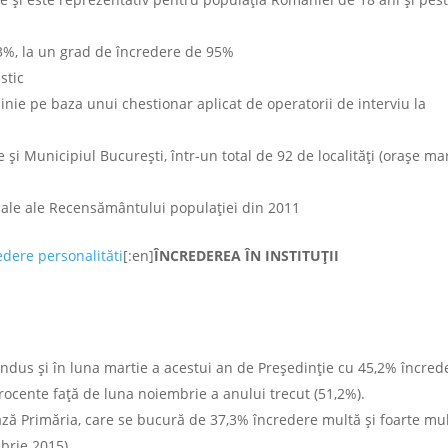
3%, la un grad de încredere de 95%
stic
inie pe baza unui chestionar aplicat de operatorii de interviu la
 și Municipiul București, într-un total de 92 de localități (orașe mar
iciale ale Recensământului populației din 2011
dere personalităti
[:en]
ÎNCREDEREA ÎN INSTITUȚII
 condus și în luna martie a acestui an de Președinție cu 45,2% încred
procente față de luna noiembrie a anului trecut (51,2%).
uează Primăria, care se bucură de 37,3% încredere multă și foarte mu
brie 2015).