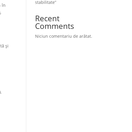
stabilitate”
 în
%
Recent
Comments
Niciun comentariu de arătat.
tă și
,