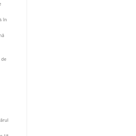
e
% în
ană
i de
ărul
te 18