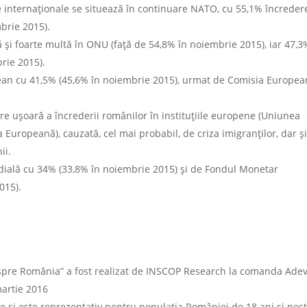
iile internaționale se situează în continuare NATO, cu 55,1% încreder
mbrie 2015).
și foarte multă în ONU (față de 54,8% în noiembrie 2015), iar 47,3
rie 2015).
pean cu 41,5% (45,6% în noiembrie 2015), urmat de Comisia Europe
re ușoară a încrederii românilor în instituțiile europene (Uniunea
uropeană), cauzată, cel mai probabil, de criza imigranților, dar ș
ii.
dială cu 34% (33,8% în noiembrie 2015) și de Fondul Monetar
015).
pre România” a fost realizat de INSCOP Research la comanda Adev
martie 2016
 și este reprezentativ pentru populația României de 18 ani și pes