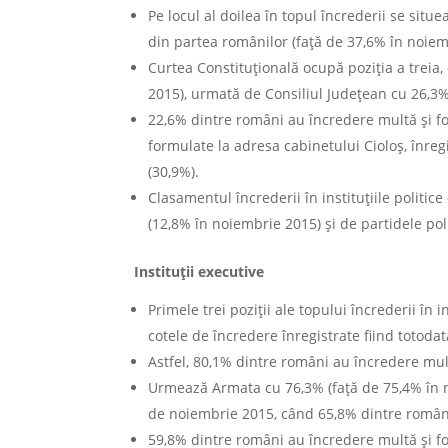
Pe locul al doilea în topul încrederii se sit
din partea românilor (față de 37,6% în noiem
Curtea Constituțională ocupă poziția a treia
2015), urmată de Consiliul Județean cu 26,3%
22,6% dintre români au încredere multă și foa
formulate la adresa cabinetului Cioloș, înre
(30,9%).
Clasamentul încrederii în instituțiile politi
(12,8% în noiembrie 2015) și de partidele pol
Instituții executive
Primele trei poziții ale topului încrederii în
cotele de încredere înregistrate fiind totodată
Astfel, 80,1% dintre români au încredere mul
Urmează Armata cu 76,3% (față de 75,4% în n
de noiembrie 2015, când 65,8% dintre români 
59,8% dintre români au încredere multă și fo