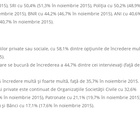
5), SRI cu 50,4% (51,3% în noiembrie 2015), Poliția cu 50,2% (48,9%
iembrie 2015), BNR cu 44,2% (46,7% în noiembrie 2015), ANI cu 40,6
(40,7% în noiembrie 2015).
iilor private sau sociale, cu 58,1% dintre opțiunile de încredere mul
5).
 care se bucură de încrederea a 44,7% dintre cei intervievați (față de
% încredere multă și foarte multă, față de 35,7% în noiembrie 2015.
și private este continuat de Organizațiile Societății Civile cu 32,6%
2% în noiembrie 2015), Patronate cu 21,1% (19,7% în noiembrie 2015)
 și Bănci cu 17,1% (17,6% în noiembrie 2015).