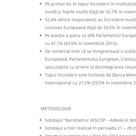
Pe primul loc în topul încrederii în instituț
multă și foarte multă (față de 55,7% în noie
52,4% dintre respondenți au încredere multă 
Uniunea Europeană (față de 50,5% în noiemb
Pe poziția a patra se află Parlamentul Euro
cu 41,1% (43,5% în noiembrie 2015).
De remarcat este că se înregistrează o scăde
Europeană, Parlamentului European, Comisia E
speculațiile cu privire la dezintegrarea Uniun
Topul încrederii este încheiat de Banca Mon
Internațional cu 27,2% (29,5% în noiembrie 2
METODOLOGIE
Sondajul ”Barometrul INSCOP – Adevărul des
Sondajul a fost realizat în perioada 21 – 28 
Volumul eșantionului a fost de 1063 persoane