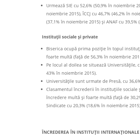
Urmează SIE cu 52,6% (50,9% în noiembrie 201
noiembrie 2015), ÎCCJ cu 46,7% (46,2% în no
(37,1% în noiembrie 2015) și ANAF cu 39,5% 
Instituții sociale și private
Biserica ocupă prima poziție în topul instituț
foarte multă (față de 56,3% în noiembrie 201
Pe locul al doilea se situează Universitățile,
43% în noiembrie 2015).
Universitățile sunt urmate de Presă, cu 36,6
Clasamentul încrederii în instituțiile sociale 
încredere multă și foarte multă (față de 30,
Sindicate cu 20,3% (18,6% în noiembrie 2015)
ÎNCREDEREA ÎN INSTITUȚII INTERNAȚIONALE