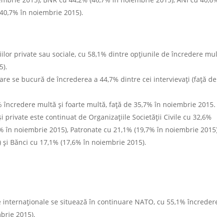
(40,7% în noiembrie 2015).
iilor private sau sociale, cu 58,1% dintre opțiunile de încredere mul
5).
 care se bucură de încrederea a 44,7% dintre cei intervievați (față de
% încredere multă și foarte multă, față de 35,7% în noiembrie 2015.
și private este continuat de Organizațiile Societății Civile cu 32,6%
2% în noiembrie 2015), Patronate cu 21,1% (19,7% în noiembrie 2015)
 și Bănci cu 17,1% (17,6% în noiembrie 2015).
iile internaționale se situează în continuare NATO, cu 55,1% încreder
mbrie 2015).