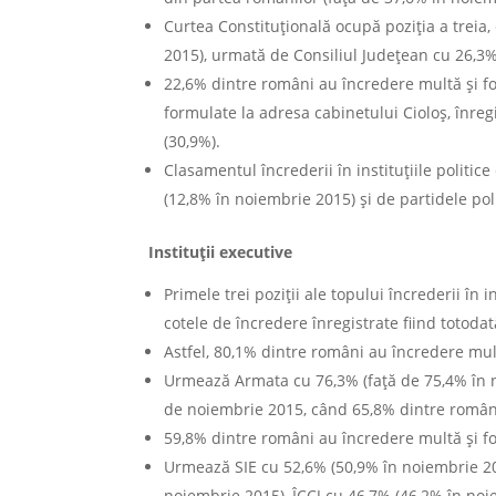
Curtea Constituțională ocupă poziția a treia
2015), urmată de Consiliul Județean cu 26,3%
22,6% dintre români au încredere multă și foa
formulate la adresa cabinetului Cioloș, înre
(30,9%).
Clasamentul încrederii în instituțiile politi
(12,8% în noiembrie 2015) și de partidele pol
Instituții executive
Primele trei poziții ale topului încrederii în
cotele de încredere înregistrate fiind totodată
Astfel, 80,1% dintre români au încredere mul
Urmează Armata cu 76,3% (față de 75,4% în n
de noiembrie 2015, când 65,8% dintre români 
59,8% dintre români au încredere multă și fo
Urmează SIE cu 52,6% (50,9% în noiembrie 201
noiembrie 2015), ÎCCJ cu 46,7% (46,2% în no