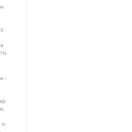
ie
.
15
tă
15).
ie –
ață
ie.
 în
%