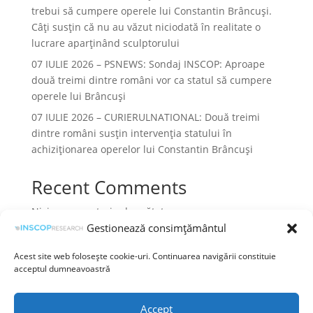
trebui să cumpere operele lui Constantin Brâncuși.
Câți susțin că nu au văzut niciodată în realitate o
lucrare aparținând sculptorului
07 IULIE 2026 – PSNEWS: Sondaj INSCOP: Aproape
două treimi dintre români vor ca statul să cumpere
operele lui Brâncuși
07 IULIE 2026 – CURIERULNATIONAL: Două treimi
dintre români susțin intervenția statului în
achiziționarea operelor lui Constantin Brâncuși
Recent Comments
Niciun comentariu de arătat.
Gestionează consimțământul
Acest site web folosește cookie-uri. Continuarea navigării constituie
acceptul dumneavoastră
Termeni și condiții
Prelucrarea datelor cu caracter personal
Accept
Politica cookies