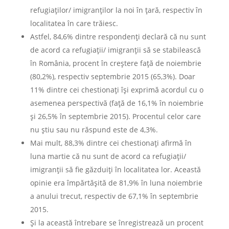
refugiaților/ imigranților la noi în țară, respectiv în
localitatea în care trăiesc.
Astfel, 84,6% dintre respondenți declară că nu sunt
de acord ca refugiații/ imigranții să se stabilească
în România, procent în creștere față de noiembrie
(80,2%), respectiv septembrie 2015 (65,3%). Doar
11% dintre cei chestionați își exprimă acordul cu o
asemenea perspectivă (față de 16,1% în noiembrie
și 26,5% în septembrie 2015). Procentul celor care
nu știu sau nu răspund este de 4,3%.
Mai mult, 88,3% dintre cei chestionați afirmă în
luna martie că nu sunt de acord ca refugiații/
imigranții să fie găzduiți în localitatea lor. Această
opinie era împărtășită de 81,9% în luna noiembrie
a anului trecut, respectiv de 67,1% în septembrie
2015.
Și la această întrebare se înregistrează un procent