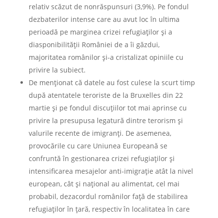
relativ scăzut de nonrăspunsuri (3,9%). Pe fondul
dezbaterilor intense care au avut loc în ultima
perioadă pe marginea crizei refugiaților și a
diasponibilității României de a îi găzdui,
majoritatea românilor și-a cristalizat opiniile cu
privire la subiect.
De menționat că datele au fost culese la scurt timp
după atentatele teroriste de la Bruxelles din 22
martie și pe fondul discuțiilor tot mai aprinse cu
privire la presupusa legatură dintre terorism și
valurile recente de imigranți. De asemenea,
provocările cu care Uniunea Europeană se
confruntă în gestionarea crizei refugiaților și
intensificarea mesajelor anti-imigrație atât la nivel
european, cât și național au alimentat, cel mai
probabil, dezacordul românilor față de stabilirea
refugiaților în țară, respectiv în localitatea în care