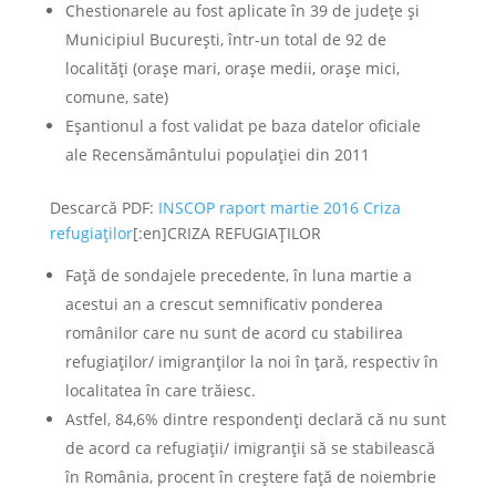
Chestionarele au fost aplicate în 39 de județe și
Municipiul București, într-un total de 92 de
localități (orașe mari, orașe medii, orașe mici,
comune, sate)
Eșantionul a fost validat pe baza datelor oficiale
ale Recensământului populației din 2011
Descarcă PDF:
INSCOP raport martie 2016 Criza
refugiaților
[:en]CRIZA REFUGIAȚILOR
Față de sondajele precedente, în luna martie a
acestui an a crescut semnificativ ponderea
românilor care nu sunt de acord cu stabilirea
refugiaților/ imigranților la noi în țară, respectiv în
localitatea în care trăiesc.
Astfel, 84,6% dintre respondenți declară că nu sunt
de acord ca refugiații/ imigranții să se stabilească
în România, procent în creștere față de noiembrie