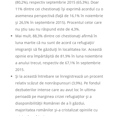
(80,2%), respectiv septembrie 2015 (65,3%). Doar
11% dintre cei chestionați își exprimă acordul cu o
asemenea perspectivă (față de 16,1% în noiembrie
și 26,5% în septembrie 2015). Procentul celor care
nu știu sau nu răspund este de 4,3%.
Mai mult, 88,3% dintre cei chestionați afirmă în
luna martie că nu sunt de acord ca refugiații/
imigranții să fie găzduiți în localitatea lor. Această
opinie era împărtășită de 81,9% în luna noiembrie
a anului trecut, respectiv de 67,1% în septembrie
2015.
Și la această întrebare se înregistrează un procent
relativ scăzut de nonrăspunsuri (3,9%). Pe fondul
dezbaterilor intense care au avut loc în ultima
perioadă pe marginea crizei refugiaților și a
diasponibilității României de a îi găzdui,
majoritatea românilor și-a cristalizat opiniile cu