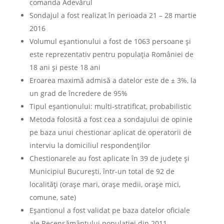
comanda Adevărul
Sondajul a fost realizat în perioada 21 – 28 martie
2016
Volumul eșantionului a fost de 1063 persoane și
este reprezentativ pentru populația României de
18 ani și peste 18 ani
Eroarea maximă admisă a datelor este de ± 3%, la
un grad de încredere de 95%
Tipul eșantionului: multi-stratificat, probabilistic
Metoda folosită a fost cea a sondajului de opinie
pe baza unui chestionar aplicat de operatorii de
interviu la domiciliul respondenţilor
Chestionarele au fost aplicate în 39 de județe și
Municipiul București, într-un total de 92 de
localități (orașe mari, orașe medii, orașe mici,
comune, sate)
Eșantionul a fost validat pe baza datelor oficiale
ale Recensământului populației din 2011