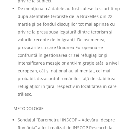
privire la subiect.
De menționat că datele au fost culese la scurt timp
după atentatele teroriste de la Bruxelles din 22
martie și pe fondul discuțiilor tot mai aprinse cu
privire la presupusa legatură dintre terorism și
valurile recente de imigranți. De asemenea,
provocările cu care Uniunea Europeană se
confruntă în gestionarea crizei refugiaților și
intensificarea mesajelor anti-imigrație atât la nivel
european, cât și național au alimentat, cel mai
probabil, dezacordul românilor față de stabilirea
refugiaților în țară, respectiv în localitatea în care
trăiesc.
METODOLOGIE
Sondajul ”Barometrul INSCOP – Adevărul despre
România” a fost realizat de INSCOP Research la