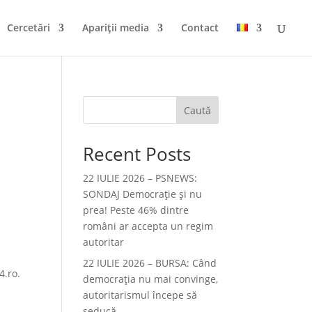
Cercetări
Apariții media
Contact
Caută
Recent Posts
22 IULIE 2026 – PSNEWS:
SONDAJ Democrație și nu
prea! Peste 46% dintre
români ar accepta un regim
autoritar
22 IULIE 2026 – BURSA: Când
4.ro.
democraţia nu mai convinge,
autoritarismul începe să
seducă