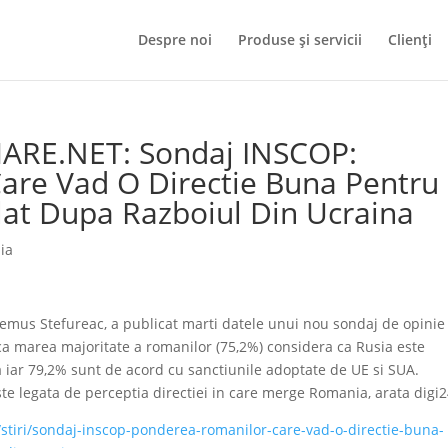
Despre noi
Produse și servicii
Clienți
MARE.NET: Sondaj INSCOP:
are Vad O Directie Buna Pentru
at Dupa Razboiul Din Ucraina
ia
mus Stefureac, a publicat marti datele unui nou sondaj de opinie
 ca marea majoritate a romanilor (75,2%) considera ca Rusia este
a iar 79,2% sunt de acord cu sanctiunile adoptate de UE si SUA.
te legata de perceptia directiei in care merge Romania, arata digi2
/stiri/sondaj-inscop-ponderea-romanilor-care-vad-o-directie-buna-