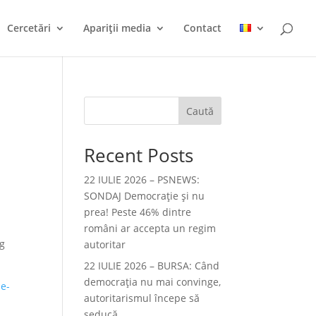
Cercetări
Apariții media
Contact
Caută
Recent Posts
22 IULIE 2026 – PSNEWS:
SONDAJ Democrație și nu
prea! Peste 46% dintre
români ar accepta un regim
ng
autoritar
22 IULIE 2026 – BURSA: Când
democraţia nu mai convinge,
-e-
autoritarismul începe să
seducă