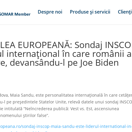
Despre noi
Produse și servicii
Clienți
CALEA EUROPEANĂ: Sondaj INSCO
l internațional în care românii 
e, devansându-l pe Joe Biden
a
a, Maia Sandu, este personalitatea internațională în care cetățen
l pe președintele Statelor Unite, relevă datele unui sondaj INSC
erie intitulată “Neîncrederea publică: Vest vs. Est, ascensiunea
enomenului știrilor false”.
opeana.ro/sondaj-inscop-maia-sandu-este-liderul-international-in