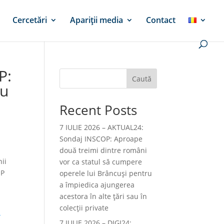
Cercetări
Apariții media
Contact
P:
Caută
au
Recent Posts
7 IULIE 2026 – AKTUAL24:
Sondaj INSCOP: Aproape
două treimi dintre români
ii
vor ca statul să cumpere
OP
operele lui Brâncuşi pentru
a împiedica ajungerea
acestora în alte ţări sau în
colecţii private
-
7 IULIE 2026 – DIGI24: