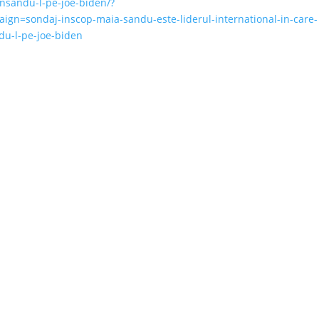
nsandu-l-pe-joe-biden/?
=sondaj-inscop-maia-sandu-este-liderul-international-in-care-
u-l-pe-joe-biden