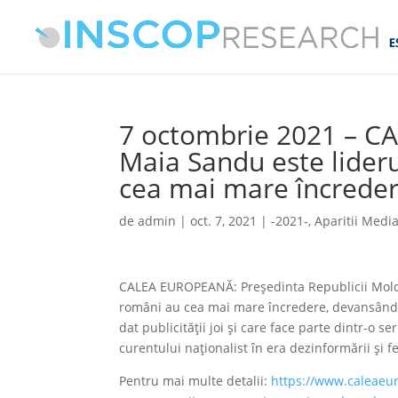
7 octombrie 2021 – 
Maia Sandu este lideru
cea mai mare încreder
de
admin
|
oct. 7, 2021
|
-2021-
,
Aparitii Medi
CALEA EUROPEANĂ: Președinta Republicii Moldov
români au cea mai mare încredere, devansându-
dat publicității joi și care face parte dintr-o s
curentului naționalist în era dezinformării și f
Pentru mai multe detalii:
https://www.caleaeur