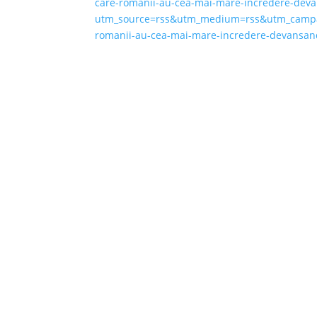
care-romanii-au-cea-mai-mare-incredere-deva
utm_source=rss&utm_medium=rss&utm_campaign
romanii-au-cea-mai-mare-incredere-devansand