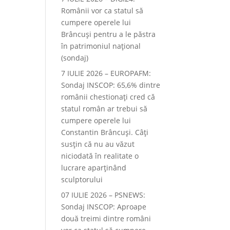
Românii vor ca statul să
cumpere operele lui
Brâncuși pentru a le păstra
în patrimoniul național
(sondaj)
7 IULIE 2026 – EUROPAFM:
Sondaj INSCOP: 65,6% dintre
românii chestionați cred că
statul român ar trebui să
cumpere operele lui
Constantin Brâncuși. Câți
susțin că nu au văzut
niciodată în realitate o
lucrare aparținând
sculptorului
07 IULIE 2026 – PSNEWS:
Sondaj INSCOP: Aproape
două treimi dintre români