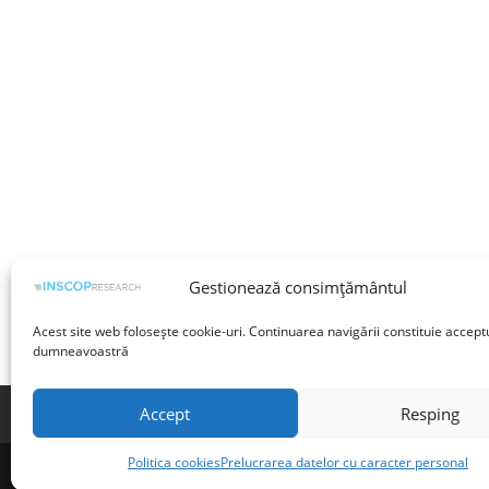
Gestionează consimțământul
Acest site web folosește cookie-uri. Continuarea navigării constituie accept
dumneavoastră
Accept
Resping
Termeni și condiții
Prelucrarea datelor cu 
Politica cookies
Prelucrarea datelor cu caracter personal
©INSCOP Research