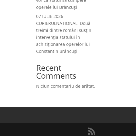
vor ca statul să cumpere
operele lui Brâncuși
07 IULIE 2026 –
CURIERULNATIONAL: Două
treimi dintre români susțin
intervenția statului în
achiziționarea operelor lui
Constantin Brâncuși
Recent
Comments
Niciun comentariu de arătat.