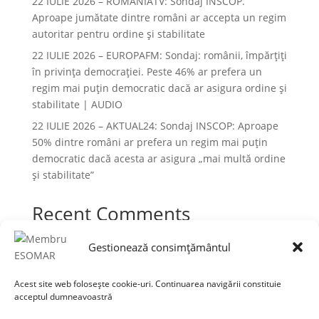
22 IULIE 2026 – ROMÂNIATV: Sondaj INSCOP.
Aproape jumătate dintre români ar accepta un regim
autoritar pentru ordine și stabilitate
22 IULIE 2026 – EUROPAFM: Sondaj: românii, împărțiți
în privința democrației. Peste 46% ar prefera un
regim mai puțin democratic dacă ar asigura ordine și
stabilitate | AUDIO
22 IULIE 2026 – AKTUAL24: Sondaj INSCOP: Aproape
50% dintre români ar prefera un regim mai puțin
democratic dacă acesta ar asigura „mai multă ordine
și stabilitate”
Recent Comments
Niciun comentariu de arătat.
Gestionează consimțământul
Acest site web folosește cookie-uri. Continuarea navigării constituie
acceptul dumneavoastră
Termeni și condiții