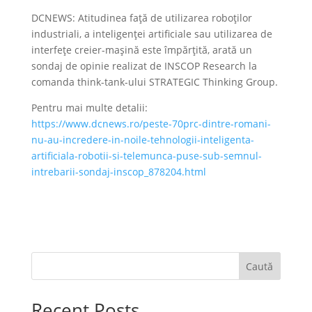
DCNEWS: Atitudinea față de utilizarea roboților
industriali, a inteligenței artificiale sau utilizarea de
interfețe creier-mașină este împărțită, arată un
sondaj de opinie realizat de INSCOP Research la
comanda think-tank-ului STRATEGIC Thinking Group.
Pentru mai multe detalii:
https://www.dcnews.ro/peste-70prc-dintre-romani-
nu-au-incredere-in-noile-tehnologii-inteligenta-
artificiala-robotii-si-telemunca-puse-sub-semnul-
intrebarii-sondaj-inscop_878204.html
Caută
Recent Posts