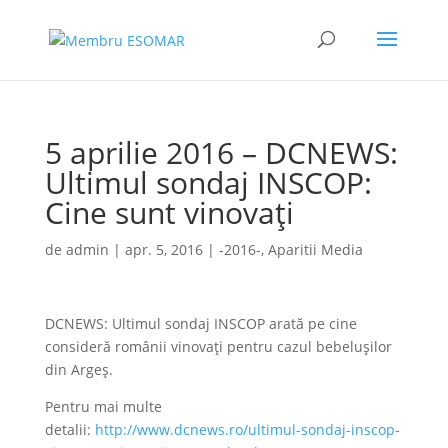
5 aprilie 2016 – DCNEWS:
Ultimul sondaj INSCOP:
Cine sunt vinovați
de
admin
|
apr. 5, 2016
|
-2016-
,
Aparitii Media
DCNEWS: Ultimul sondaj INSCOP arată pe cine
consideră românii vinovați pentru cazul bebelușilor
din Argeș.
Pentru mai multe
detalii:
http://www.dcnews.ro/ultimul-sondaj-inscop-