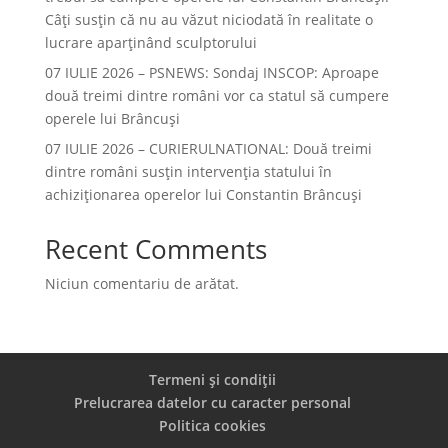
Câți susțin că nu au văzut niciodată în realitate o
lucrare aparținând sculptorului
07 IULIE 2026 – PSNEWS: Sondaj INSCOP: Aproape
două treimi dintre români vor ca statul să cumpere
operele lui Brâncuși
07 IULIE 2026 – CURIERULNATIONAL: Două treimi
dintre români susțin intervenția statului în
achiziționarea operelor lui Constantin Brâncuși
Recent Comments
Niciun comentariu de arătat.
Termeni și condiții
Prelucrarea datelor cu caracter personal
Politica cookies