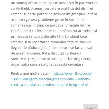
un sondaj efectuat de INSOP Research în parteneriat
cu Verifield. Aceeași cercetare arată că doi din trei
români sunt de părere că sosirea imigranților în țară
ar putea genera probleme grave în societatea
românească, în timp ce aproape jumătate dintre
români cred cu fermitate că România nu ar trebui să
primească refugiați din alte țări. Sondajul face
referire și la raportarea românilor față de tăierile
ilegale de pădure și față de cei care se fac vinovați
de acest fenomen. RFI a discutat cu Remus
Ștefureac, președinte al Strategic Thinking Group,
organizația care a solicitat această cercetare.
Pentru mai multe detalii:
https://www.rfi.ro/social-
138433-mergem-directia-gresita-4-din-5-romani-
cred-ca-da-plus-ce-credem-despre-imigranti-si
Caută