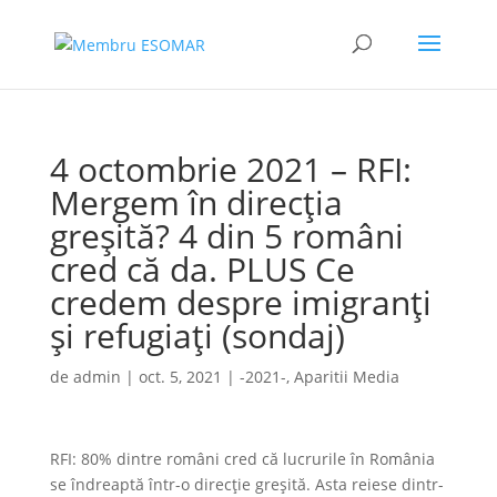
4 octombrie 2021 – RFI:
Mergem în direcția
greșită? 4 din 5 români
cred că da. PLUS Ce
credem despre imigranți
și refugiați (sondaj)
de
admin
|
oct. 5, 2021
|
-2021-
,
Aparitii Media
RFI: 80% dintre români cred că lucrurile în România
se îndreaptă într-o direcție greșită. Asta reiese dintr-