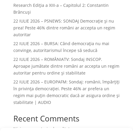
Research Ediția a XIII-a – Capitolul 2: Constantin
Brâncuși
22 IULIE 2026 – PSNEWS: SONDAJ Democrație și nu
prea! Peste 46% dintre români ar accepta un regim
autoritar
22 IULIE 2026 – BURSA: Când democraţia nu mai
convinge, autoritarismul începe să seducă
22 IULIE 2026 – ROMÂNIATV: Sondaj INSCOP.
Aproape jumătate dintre români ar accepta un regim
autoritar pentru ordine și stabilitate
22 IULIE 2026 – EUROPAFM: Sondaj: românii, împărțiți
în privința democrației. Peste 46% ar prefera un
regim mai puțin democratic dacă ar asigura ordine și
stabilitate | AUDIO
Recent Comments
Niciun comentariu de arătat.