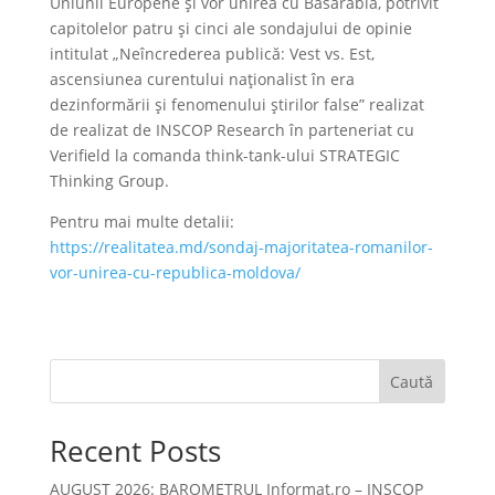
Uniunii Europene și vor unirea cu Basarabia, potrivit
capitolelor patru și cinci ale sondajului de opinie
intitulat „Neîncrederea publică: Vest vs. Est,
ascensiunea curentului naţionalist în era
dezinformării şi fenomenului ştirilor false” realizat
de realizat de INSCOP Research în parteneriat cu
Verifield la comanda think-tank-ului STRATEGIC
Thinking Group.
Pentru mai multe detalii:
https://realitatea.md/sondaj-majoritatea-romanilor-
vor-unirea-cu-republica-moldova/
Caută
Recent Posts
AUGUST 2026: BAROMETRUL Informat.ro – INSCOP