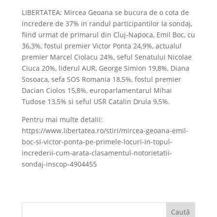
LIBERTATEA: Mircea Geoana se bucura de o cota de
incredere de 37% in randul participantilor la sondaj,
fiind urmat de primarul din Cluj-Napoca, Emil Boc, cu
36,3%, fostul premier Victor Ponta 24,9%, actualul
premier Marcel Ciolacu 24%, seful Senatului Nicolae
Ciuca 20%, liderul AUR, George Simion 19,8%, Diana
Sosoaca, sefa SOS Romania 18,5%, fostul premier
Dacian Ciolos 15,8%, europarlamentarul Mihai
Tudose 13,5% si seful USR Catalin Drula 9,5%.
Pentru mai multe detalii:
https://www.libertatea.ro/stiri/mircea-geoana-emil-
boc-si-victor-ponta-pe-primele-locuri-in-topul-
increderii-cum-arata-clasamentul-notorietatii-
sondaj-inscop-4904455
Caută