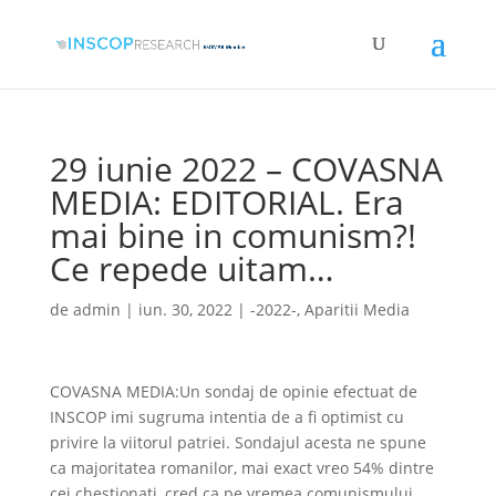
29 iunie 2022 – COVASNA
MEDIA: EDITORIAL. Era
mai bine in comunism?!
Ce repede uitam…
de
admin
|
iun. 30, 2022
|
-2022-
,
Aparitii Media
COVASNA MEDIA:Un sondaj de opinie efectuat de
INSCOP imi sugruma intentia de a fi optimist cu
privire la viitorul patriei. Sondajul acesta ne spune
ca majoritatea romanilor, mai exact vreo 54% dintre
cei chestionati, cred ca pe vremea comunismului