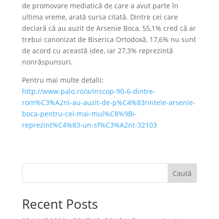
de promovare mediatică de care a avut parte în
ultima vreme, arată sursa citată. Dintre cei care
declară că au auzit de Arsenie Boca, 55,1% cred că ar
trebui canonizat de Biserica Ortodoxă, 17,6% nu sunt
de acord cu această idee, iar 27,3% reprezintă
nonrăspunsuri.
Pentru mai multe detalii:
http://www.palo.ro/a/inscop-90-6-dintre-
rom%C3%A2ni-au-auzit-de-p%C4%83rintele-arsenie-
boca-pentru-cei-mai-mul%C8%9Bi-
reprezint%C4%83-un-sf%C3%A2nt-32103
Caută
Recent Posts