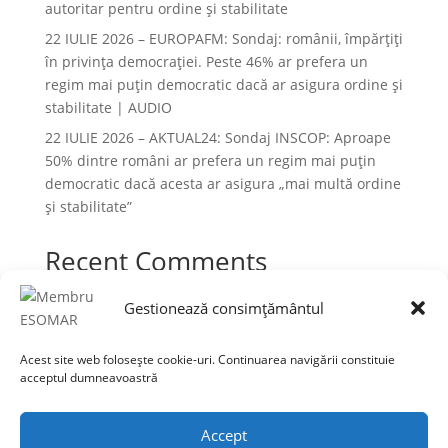
autoritar pentru ordine și stabilitate
22 IULIE 2026 – EUROPAFM: Sondaj: românii, împărțiți
în privința democrației. Peste 46% ar prefera un
regim mai puțin democratic dacă ar asigura ordine și
stabilitate | AUDIO
22 IULIE 2026 – AKTUAL24: Sondaj INSCOP: Aproape
50% dintre români ar prefera un regim mai puțin
democratic dacă acesta ar asigura „mai multă ordine
și stabilitate”
Recent Comments
Niciun comentariu de arătat.
Gestionează consimțământul
Acest site web folosește cookie-uri. Continuarea navigării constituie
acceptul dumneavoastră
Termeni și condiții
Prelucrarea datelor cu caracter personal
Accept
Politica cookies