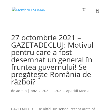
27 octombrie 2021 –
GAZETADECLUJ: Motivul
pentru care a fost
desemnat un general în
fruntea guvernului! Se
pregătește România de
război?
de
admin
|
nov. 2, 2021
|
-2021-
,
Aparitii Media
GAZETADECLUJ: De altfel, un sondaj recent arată că