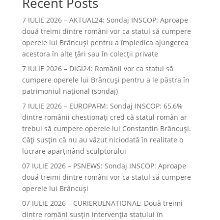
Recent Posts
7 IULIE 2026 – AKTUAL24: Sondaj INSCOP: Aproape
două treimi dintre români vor ca statul să cumpere
operele lui Brâncuşi pentru a împiedica ajungerea
acestora în alte ţări sau în colecţii private
7 IULIE 2026 – DIGI24: Românii vor ca statul să
cumpere operele lui Brâncuși pentru a le păstra în
patrimoniul național (sondaj)
7 IULIE 2026 – EUROPAFM: Sondaj INSCOP: 65,6%
dintre românii chestionați cred că statul român ar
trebui să cumpere operele lui Constantin Brâncuși.
Câți susțin că nu au văzut niciodată în realitate o
lucrare aparținând sculptorului
07 IULIE 2026 – PSNEWS: Sondaj INSCOP: Aproape
două treimi dintre români vor ca statul să cumpere
operele lui Brâncuși
07 IULIE 2026 – CURIERULNATIONAL: Două treimi
dintre români susțin intervenția statului în