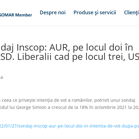
Despre noi
Produse și servicii
Clienți
daj Inscop: AUR, pe locul doi în
SD. Liberalii cad pe locul trei, U
ia
 ceea ce privește intenția de vot a românilor, potrivit unui sondaj
rtidul lui George Simion a crescut de la 18% în octombrie 2021 la 2
22/01/27/sondaj-inscop-aur-pe-locul-doi-in-intentia-de-vot-dupa-p