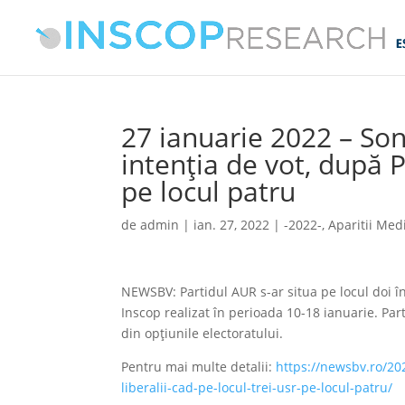
27 ianuarie 2022 – Son
intenția de vot, după P
pe locul patru
de
admin
|
ian. 27, 2022
|
-2022-
,
Aparitii Med
NEWSBV: Partidul AUR s-ar situa pe locul doi în
Inscop realizat în perioada 10-18 ianuarie. Pa
din opțiunile electoratului.
Pentru mai multe detalii:
https://newsbv.ro/20
liberalii-cad-pe-locul-trei-usr-pe-locul-patru/