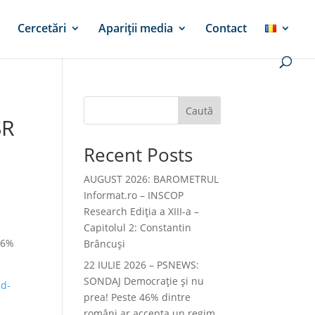
Cercetări
Apariții media
Contact
Caută
SR
Recent Posts
AUGUST 2026: BAROMETRUL
Informat.ro – INSCOP
Research Ediția a XIII-a –
Capitolul 2: Constantin
0,6%
Brâncuși
22 IULIE 2026 – PSNEWS:
SONDAJ Democrație și nu
sd-
prea! Peste 46% dintre
români ar accepta un regim