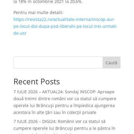
la 18% în octombrie 2021 la 20,6%.
Pentru mai multe detalii:
https://revista22.ro/actualitate-interna/inscop-aur-
pe-locul-doi-dupa-psd-liberalii-pe-locul-trei-urmati-
de-usr
Caută
Recent Posts
7 IULIE 2026 – AKTUAL24: Sondaj INSCOP: Aproape
două treimi dintre români vor ca statul să cumpere
operele lui Brâncuşi pentru a împiedica ajungerea
acestora în alte ţări sau în colecţii private
7 IULIE 2026 – DIGI24: Românii vor ca statul să
cumpere operele lui Brâncuși pentru a le păstra în