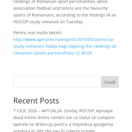
rankings of Romanian sport personalities, while
association football and tennis are the favourite
sports of Romanians, according to the findings of an
INSCOP study released on Tuesday.
Pentru mai multe detalii:
http://www.agerpres.ro/english/2015/05/26/inscop-
study-comaneci-halep-hagi-topping-the-rankings-of-
romanian-sports-personalities-12-30-09
Caută
Recent Posts
7 IULIE 2026 – AKTUAL24: Sondaj INSCOP: Aproape
două treimi dintre români vor ca statul să cumpere
operele lui Brâncuşi pentru a împiedica ajungerea
acestora în alte ţări sau în colecţii private