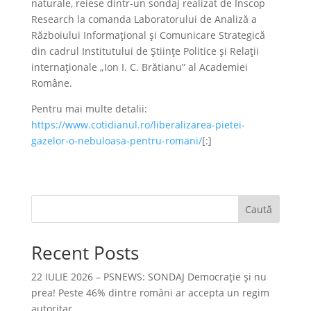
naturale, reiese dintr-un sondaj realizat de Inscop
Research la comanda Laboratorului de Analiză a
Războiului Informațional și Comunicare Strategică
din cadrul Institutului de Științe Politice și Relații
internaționale „Ion I. C. Brătianu” al Academiei
Române.
Pentru mai multe detalii:
https://www.cotidianul.ro/liberalizarea-pietei-
gazelor-o-nebuloasa-pentru-romani/
[:]
Caută
Recent Posts
22 IULIE 2026 – PSNEWS: SONDAJ Democrație și nu
prea! Peste 46% dintre români ar accepta un regim
autoritar