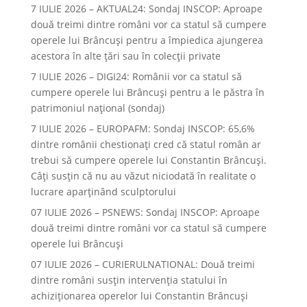
7 IULIE 2026 – AKTUAL24: Sondaj INSCOP: Aproape
două treimi dintre români vor ca statul să cumpere
operele lui Brâncuşi pentru a împiedica ajungerea
acestora în alte ţări sau în colecţii private
7 IULIE 2026 – DIGI24: Românii vor ca statul să
cumpere operele lui Brâncuși pentru a le păstra în
patrimoniul național (sondaj)
7 IULIE 2026 – EUROPAFM: Sondaj INSCOP: 65,6%
dintre românii chestionați cred că statul român ar
trebui să cumpere operele lui Constantin Brâncuși.
Câți susțin că nu au văzut niciodată în realitate o
lucrare aparținând sculptorului
07 IULIE 2026 – PSNEWS: Sondaj INSCOP: Aproape
două treimi dintre români vor ca statul să cumpere
operele lui Brâncuși
07 IULIE 2026 – CURIERULNATIONAL: Două treimi
dintre români susțin intervenția statului în
achiziționarea operelor lui Constantin Brâncuși