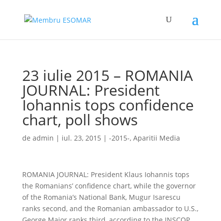
23 iulie 2015 – ROMANIA
JOURNAL: President
Iohannis tops confidence
chart, poll shows
de
admin
|
iul. 23, 2015
|
-2015-
,
Aparitii Media
ROMANIA JOURNAL: President Klaus Iohannis tops
the Romanians’ confidence chart, while the governor
of the Romania’s National Bank, Mugur Isarescu
ranks second, and the Romanian ambassador to U.S.,
George Maior ranks third, according to the INSCOP