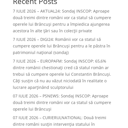
Recent Posts
7 IULIE 2026 – AKTUAL24: Sondaj INSCOP: Aproape
două treimi dintre români vor ca statul să cumpere
operele lui Brâncuşi pentru a împiedica ajungerea
acestora în alte ţări sau în colecţii private
7 IULIE 2026 – DIGI24: Românii vor ca statul să
cumpere operele lui Brâncuși pentru a le păstra în
patrimoniul național (sondaj)
7 IULIE 2026 – EUROPAFM: Sondaj INSCOP: 65,6%
dintre românii chestionați cred că statul român ar
trebui să cumpere operele lui Constantin Brâncuși.
Câți susțin că nu au văzut niciodată în realitate o
lucrare aparținând sculptorului
07 IULIE 2026 – PSNEWS: Sondaj INSCOP: Aproape
două treimi dintre români vor ca statul să cumpere
operele lui Brâncuși
07 IULIE 2026 – CURIERULNATIONAL: Două treimi
dintre români susțin intervenția statului în