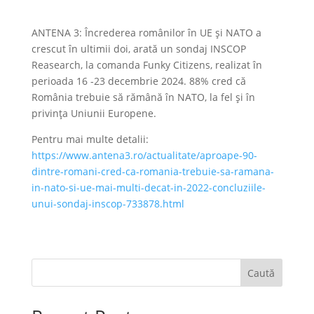
ANTENA 3: Încrederea românilor în UE și NATO a
crescut în ultimii doi, arată un sondaj INSCOP
Reasearch, la comanda Funky Citizens, realizat în
perioada 16 -23 decembrie 2024. 88% cred că
România trebuie să rămână în NATO, la fel și în
privința Uniunii Europene.
Pentru mai multe detalii:
https://www.antena3.ro/actualitate/aproape-90-
dintre-romani-cred-ca-romania-trebuie-sa-ramana-
in-nato-si-ue-mai-multi-decat-in-2022-concluziile-
unui-sondaj-inscop-733878.html
Caută