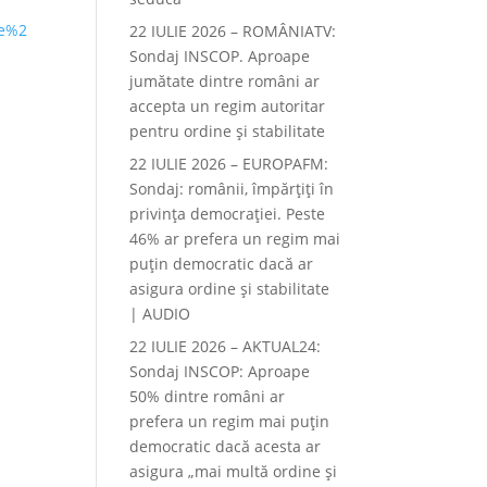
ne%2
22 IULIE 2026 – ROMÂNIATV:
Sondaj INSCOP. Aproape
jumătate dintre români ar
accepta un regim autoritar
pentru ordine și stabilitate
22 IULIE 2026 – EUROPAFM:
Sondaj: românii, împărțiți în
privința democrației. Peste
46% ar prefera un regim mai
puțin democratic dacă ar
asigura ordine și stabilitate
| AUDIO
22 IULIE 2026 – AKTUAL24:
Sondaj INSCOP: Aproape
50% dintre români ar
prefera un regim mai puțin
democratic dacă acesta ar
asigura „mai multă ordine și