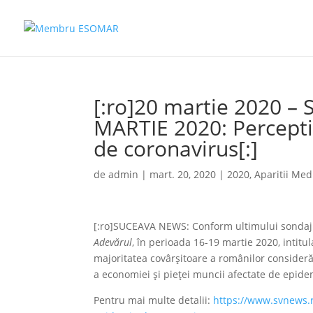
[:ro]20 martie 2020 –
MARTIE 2020: Perceptia
de coronavirus[:]
de
admin
|
mart. 20, 2020
|
2020
,
Aparitii Med
[:ro]SUCEAVA NEWS: Conform ultimului sonda
Adevărul
, în perioada 16-19 martie 2020, intitu
majoritatea covârșitoare a românilor consideră
a economiei și pieței muncii afectate de epide
Pentru mai multe detalii:
https://www.svnews.r