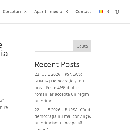
Cercetări
Apariții media
Contact
e
Caută
mia
Recent Posts
22 IULIE 2026 – PSNEWS:
SONDAJ Democrație și nu
prea! Peste 46% dintre
români ar accepta un regim
a”,
autoritar
inire
22 IULIE 2026 – BURSA: Când
democraţia nu mai convinge,
autoritarismul începe să
-
seducă