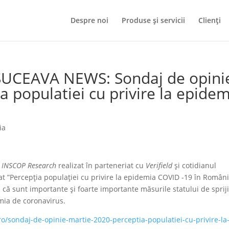
Despre noi
Produse și servicii
Clienți
 SUCEAVA NEWS: Sondaj de opini
 populatiei cu privire la epide
ia
j
INSCOP Research
realizat în parteneriat cu
Verifield
și cotidianul
lat ”Percepția populației cu privire la epidemia COVID -19 în Români
 că sunt importante și foarte importante măsurile statului de sprij
mia de coronavirus.
o/sondaj-de-opinie-martie-2020-perceptia-populatiei-cu-privire-la