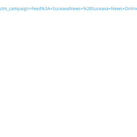
&utm_campaign=Feed%3A+SuceavaNews+%28Suceava+News+Onli