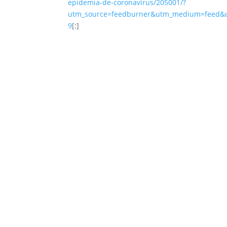
epidemia-de-coronavirus/205001/?
utm_source=feedburner&utm_medium=feed
9
[:]