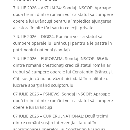
7 IULIE 2026 – AKTUAL24: Sondaj INSCOP: Aproape
două treimi dintre români vor ca statul să cumpere
operele lui Brâncuşi pentru a împiedica ajungerea
acestora în alte ţări sau în colecţii private
7 IULIE 2026 – DIGI24: Românii vor ca statul să
cumpere operele lui Brâncuși pentru a le păstra în
patrimoniul național (sondaj)
7 IULIE 2026 – EUROPAFM: Sondaj INSCOP: 65,6%
dintre românii chestionați cred că statul român ar
trebui să cumpere operele lui Constantin Brâncuși.
Câți susțin că nu au văzut niciodată în realitate o
lucrare aparținând sculptorului
07 IULIE 2026 – PSNEWS: Sondaj INSCOP: Aproape
două treimi dintre români vor ca statul să cumpere
operele lui Brâncuși
07 IULIE 2026 – CURIERULNATIONAL: Două treimi
dintre români susțin intervenția statului în
achiziționarea operelor lui Constantin Brâncuși