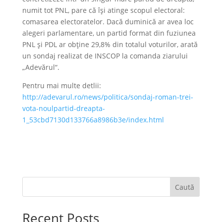
numit tot PNL, pare că îşi atinge scopul electoral:
comasarea electoratelor. Dacă duminică ar avea loc
alegeri parlamentare, un partid format din fuziunea
PNL şi PDL ar obţine 29,8% din totalul voturilor, arată
un sondaj realizat de INSCOP la comanda ziarului
„Adevărul“.
Pentru mai multe detlii:
http://adevarul.ro/news/politica/sondaj-roman-trei-
vota-noulpartid-dreapta-
1_53cbd7130d133766a8986b3e/index.html
Caută
Recent Posts