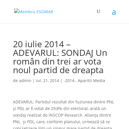
20 iulie 2014 –
ADEVARUL: SONDAJ Un
român din trei ar vota
noul partid de dreapta
de
admin
|
iul. 21, 2014
|
-2014-
,
Aparitii Media
ADEVARUL: Partidul rezultat din fuziunea dintre PNL
şi PDL ar fi votat de 29,8% din electorat, arată un
sondaj realizat de INSCOP Research. Alianţa dintre
PNL şi PDL, care, conform planului, urmează să se
concretizeze într-un singur mare partid de dreapta,