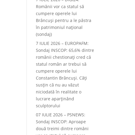
Românii vor ca statul să
cumpere operele lui
Brâncuși pentru a le păstra
în patrimoniul național
(sondaj)
7 IULIE 2026 – EUROPAFM:
Sondaj INSCOP: 65,6% dintre
românii chestionați cred că
statul român ar trebui să
cumpere operele lui
Constantin Brâncuși. Câți
susțin că nu au văzut
niciodată în realitate o
lucrare aparținând
sculptorului
07 IULIE 2026 – PSNEWS:
Sondaj INSCOP: Aproape
două treimi dintre români