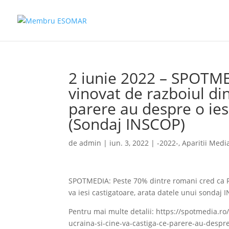
2 iunie 2022 – SPOTME
vinovat de razboiul din
parere au despre o ie
(Sondaj INSCOP)
de
admin
|
iun. 3, 2022
|
-2022-
,
Aparitii Medi
SPOTMEDIA: Peste 70% dintre romani cred ca Ru
va iesi castigatoare, arata datele unui sondaj 
Pentru mai multe detalii: https://spotmedia.ro
ucraina-si-cine-va-castiga-ce-parere-au-despr