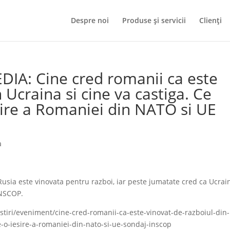
Despre noi
Produse și servicii
Clienți
DIA: Cine cred romanii ca este
 Ucraina si cine va castiga. Ce
sire a Romaniei din NATO si UE
a
sia este vinovata pentru razboi, iar peste jumatate cred ca Ucrai
INSCOP.
/stiri/eveniment/cine-cred-romanii-ca-este-vinovat-de-razboiul-din-
e-o-iesire-a-romaniei-din-nato-si-ue-sondaj-inscop