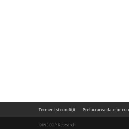
Termeni și condiții
Prelucrarea datelor cu 
©INSCOP Research