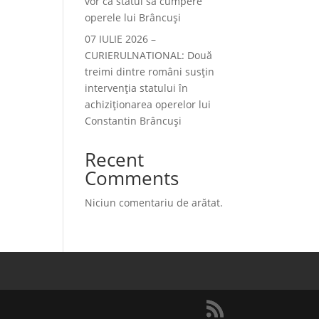
vor ca statul să cumpere
operele lui Brâncuși
07 IULIE 2026 –
CURIERULNATIONAL: Două
treimi dintre români susțin
intervenția statului în
achiziționarea operelor lui
Constantin Brâncuși
Recent
Comments
Niciun comentariu de arătat.