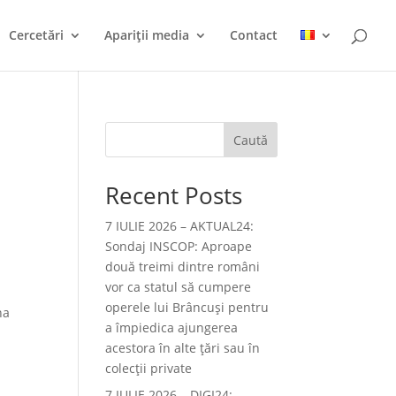
Cercetări
Apariții media
Contact
Caută
Recent Posts
7 IULIE 2026 – AKTUAL24:
Sondaj INSCOP: Aproape
două treimi dintre români
vor ca statul să cumpere
operele lui Brâncuşi pentru
na
a împiedica ajungerea
acestora în alte ţări sau în
colecţii private
7 IULIE 2026 – DIGI24: