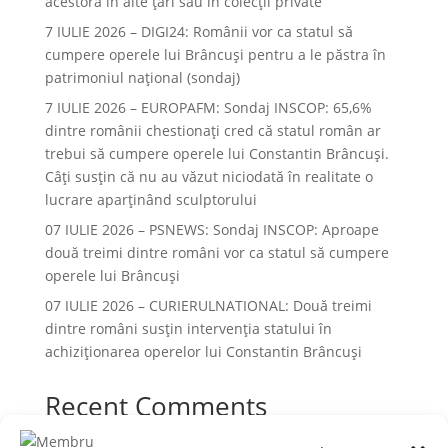
acestora în alte ţări sau în colecţii private
7 IULIE 2026 – DIGI24: Românii vor ca statul să
cumpere operele lui Brâncuși pentru a le păstra în
patrimoniul național (sondaj)
7 IULIE 2026 – EUROPAFM: Sondaj INSCOP: 65,6%
dintre românii chestionați cred că statul român ar
trebui să cumpere operele lui Constantin Brâncuși.
Câți susțin că nu au văzut niciodată în realitate o
lucrare aparținând sculptorului
07 IULIE 2026 – PSNEWS: Sondaj INSCOP: Aproape
două treimi dintre români vor ca statul să cumpere
operele lui Brâncuși
07 IULIE 2026 – CURIERULNATIONAL: Două treimi
dintre români susțin intervenția statului în
achiziționarea operelor lui Constantin Brâncuși
Recent Comments
Niciun comentariu de arătat.