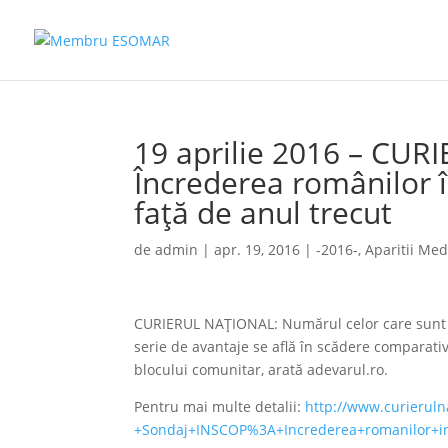
19 aprilie 2016 – CU
Încrederea românilor 
față de anul trecut
de
admin
|
apr. 19, 2016
|
-2016-
,
Aparitii Med
CURIERUL NAȚIONAL: Numărul celor care sunt 
serie de avantaje se află în scădere comparati
blocului comunitar, arată adevarul.ro.
Pentru mai multe detalii:
http://www.curieruln
+Sondaj+INSCOP%3A+Increderea+romanilor+i