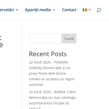
ercetări
Apariții media
Contact
:
Caută
e
Recent Posts
22 IULIE 2026 – PSNEWS:
SONDAJ Democrație și nu
prea! Peste 46% dintre
români ar accepta un regim
autoritar
22 IULIE 2026 – BURSA: Când
democraţia nu mai convinge,
autoritarismul începe să
seducă