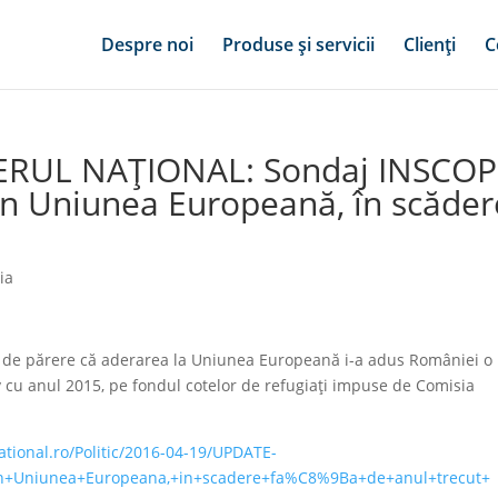
Despre noi
Produse și servicii
Clienți
C
RIERUL NAȚIONAL: Sondaj INSCOP
în Uniunea Europeană, în scăder
ia
de părere că aderarea la Uniunea Europeană i-a adus României o
v cu anul 2015, pe fondul cotelor de refugiați impuse de Comisia
ational.ro/Politic/2016-04-19/UPDATE-
n+Uniunea+Europeana,+in+scadere+fa%C8%9Ba+de+anul+trecut+