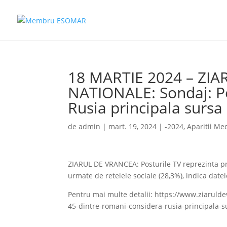
18 MARTIE 2024 – ZIA
NATIONALE: Sondaj: P
Rusia principala sursa d
de
admin
|
mart. 19, 2024
|
-2024
,
Aparitii Me
ZIARUL DE VRANCEA: Posturile TV reprezinta p
urmate de retelele sociale (28,3%), indica dat
Pentru mai multe detalii: https://www.ziarulde
45-dintre-romani-considera-rusia-principala-su