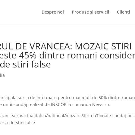
Despre noi
Produse și servicii
Clienți
RUL DE VRANCEA: MOZAIC STIRI
este 45% dintre romani conside
e stiri false
dia
rincipala sursa de informare pentru mai mult de 50% dintre roman
ele unui sondaj realizat de INSCOP la comanda News.ro.
vrancea.ro/actualitatea/national/mozaic-Stiri-naTionale-sondaj-pes
rsa-de-stiri-false