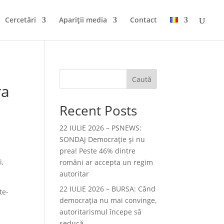
Cercetări
Apariții media
Contact
Caută
ra
Recent Posts
22 IULIE 2026 – PSNEWS:
SONDAJ Democrație și nu
prea! Peste 46% dintre
i,
români ar accepta un regim
autoritar
22 IULIE 2026 – BURSA: Când
te-
democraţia nu mai convinge,
autoritarismul începe să
seducă