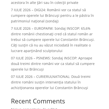
acestora în alte ţări sau în colecţii private
7 IULIE 2026 – DIGI24: Românii vor ca statul să
cumpere operele lui Brâncuși pentru a le păstra în
patrimoniul național (sondaj)
7 IULIE 2026 – EUROPAFM: Sondaj INSCOP: 65,6%
dintre românii chestionați cred că statul român ar
trebui să cumpere operele lui Constantin Brâncuși.
Câți susțin că nu au văzut niciodată în realitate o
lucrare aparținând sculptorului
07 IULIE 2026 – PSNEWS: Sondaj INSCOP: Aproape
două treimi dintre români vor ca statul să cumpere
operele lui Brâncuși
07 IULIE 2026 – CURIERULNATIONAL: Două treimi
dintre români susțin intervenția statului în
achiziționarea operelor lui Constantin Brâncuși
Recent Comments