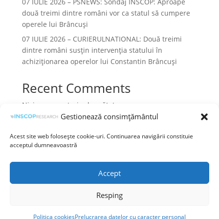
07 IULIE 2026 – PSNEWS: Sondaj INSCOP: Aproape
două treimi dintre români vor ca statul să cumpere
operele lui Brâncuși
07 IULIE 2026 – CURIERULNATIONAL: Două treimi
dintre români susțin intervenția statului în
achiziționarea operelor lui Constantin Brâncuși
Recent Comments
Niciun comentariu de arătat.
Gestionează consimțământul
Acest site web folosește cookie-uri. Continuarea navigării constituie
acceptul dumneavoastră
Termeni și condiții
Prelucrarea datelor cu caracter personal
Accept
Politica cookies
Resping
©INSCOP Research
Politica cookies
Prelucrarea datelor cu caracter personal