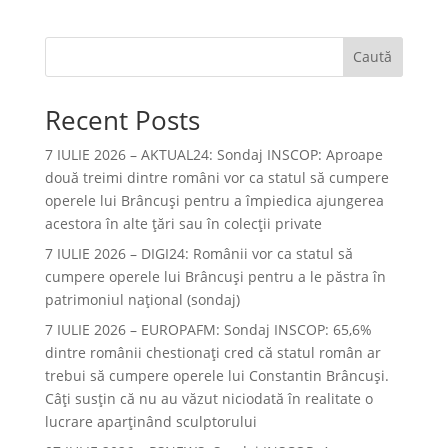
Caută
Recent Posts
7 IULIE 2026 – AKTUAL24: Sondaj INSCOP: Aproape
două treimi dintre români vor ca statul să cumpere
operele lui Brâncuşi pentru a împiedica ajungerea
acestora în alte ţări sau în colecţii private
7 IULIE 2026 – DIGI24: Românii vor ca statul să
cumpere operele lui Brâncuși pentru a le păstra în
patrimoniul național (sondaj)
7 IULIE 2026 – EUROPAFM: Sondaj INSCOP: 65,6%
dintre românii chestionați cred că statul român ar
trebui să cumpere operele lui Constantin Brâncuși.
Câți susțin că nu au văzut niciodată în realitate o
lucrare aparținând sculptorului