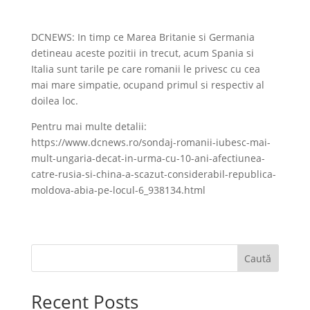
DCNEWS: In timp ce Marea Britanie si Germania
detineau aceste pozitii in trecut, acum Spania si
Italia sunt tarile pe care romanii le privesc cu cea
mai mare simpatie, ocupand primul si respectiv al
doilea loc.
Pentru mai multe detalii:
https://www.dcnews.ro/sondaj-romanii-iubesc-mai-
mult-ungaria-decat-in-urma-cu-10-ani-afectiunea-
catre-rusia-si-china-a-scazut-considerabil-republica-
moldova-abia-pe-locul-6_938134.html
Caută
Recent Posts