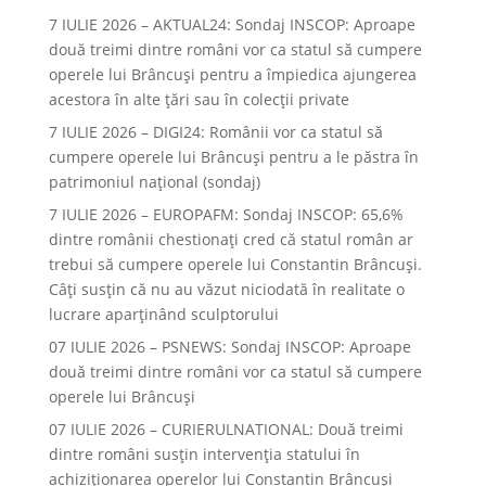
7 IULIE 2026 – AKTUAL24: Sondaj INSCOP: Aproape
două treimi dintre români vor ca statul să cumpere
operele lui Brâncuşi pentru a împiedica ajungerea
acestora în alte ţări sau în colecţii private
7 IULIE 2026 – DIGI24: Românii vor ca statul să
cumpere operele lui Brâncuși pentru a le păstra în
patrimoniul național (sondaj)
7 IULIE 2026 – EUROPAFM: Sondaj INSCOP: 65,6%
dintre românii chestionați cred că statul român ar
trebui să cumpere operele lui Constantin Brâncuși.
Câți susțin că nu au văzut niciodată în realitate o
lucrare aparținând sculptorului
07 IULIE 2026 – PSNEWS: Sondaj INSCOP: Aproape
două treimi dintre români vor ca statul să cumpere
operele lui Brâncuși
07 IULIE 2026 – CURIERULNATIONAL: Două treimi
dintre români susțin intervenția statului în
achiziționarea operelor lui Constantin Brâncuși