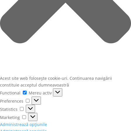
Acest site web folosește cookie-uri. Continuarea navigării
constituie acceptul dumneavoastră
Functional
Functional
Mereu activ
Preferences
Preferences
Statistics
Statistics
Marketing
Marketing
Administrează opțiunile