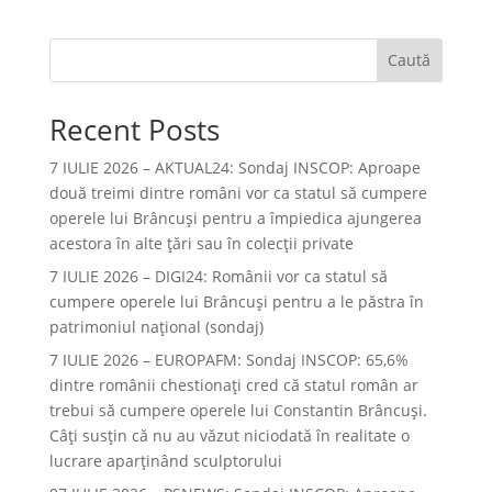
Caută
Recent Posts
7 IULIE 2026 – AKTUAL24: Sondaj INSCOP: Aproape
două treimi dintre români vor ca statul să cumpere
operele lui Brâncuşi pentru a împiedica ajungerea
acestora în alte ţări sau în colecţii private
7 IULIE 2026 – DIGI24: Românii vor ca statul să
cumpere operele lui Brâncuși pentru a le păstra în
patrimoniul național (sondaj)
7 IULIE 2026 – EUROPAFM: Sondaj INSCOP: 65,6%
dintre românii chestionați cred că statul român ar
trebui să cumpere operele lui Constantin Brâncuși.
Câți susțin că nu au văzut niciodată în realitate o
lucrare aparținând sculptorului