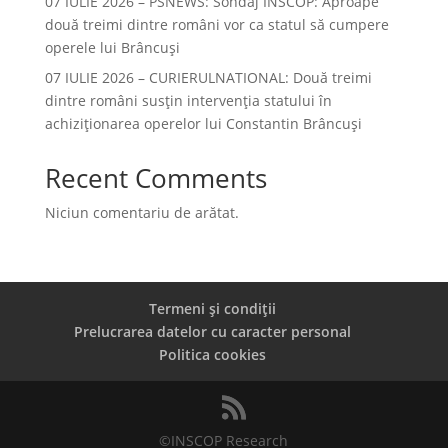
07 IULIE 2026 – PSNEWS: Sondaj INSCOP: Aproape
două treimi dintre români vor ca statul să cumpere
operele lui Brâncuși
07 IULIE 2026 – CURIERULNATIONAL: Două treimi
dintre români susțin intervenția statului în
achiziționarea operelor lui Constantin Brâncuși
Recent Comments
Niciun comentariu de arătat.
Termeni și condiții
Prelucrarea datelor cu caracter personal
Politica cookies
©INSCOP Research