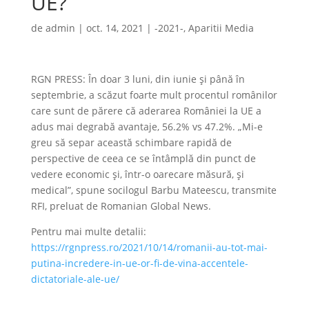
UE?
de
admin
|
oct. 14, 2021
|
-2021-
,
Aparitii Media
RGN PRESS: În doar 3 luni, din iunie și până în
septembrie, a scăzut foarte mult procentul românilor
care sunt de părere că aderarea României la UE a
adus mai degrabă avantaje, 56.2% vs 47.2%. „Mi-e
greu să separ această schimbare rapidă de
perspective de ceea ce se întâmplă din punct de
vedere economic și, într-o oarecare măsură, și
medical”, spune socilogul Barbu Mateescu, transmite
RFI, preluat de Romanian Global News.
Pentru mai multe detalii:
https://rgnpress.ro/2021/10/14/romanii-au-tot-mai-
putina-incredere-in-ue-or-fi-de-vina-accentele-
dictatoriale-ale-ue/