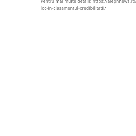
Pentru mai multe detalii: https://alephnews.ro
loc-in-clasamentul-credibilitatii/