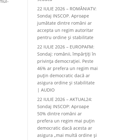
imul-
22 IULIE 2026 – ROMÂNIATV:
Sondaj INSCOP. Aproape
jumătate dintre români ar
accepta un regim autoritar
pentru ordine și stabilitate
22 IULIE 2026 – EUROPAFM:
Sondaj: românii, împărțiți în
privința democrației. Peste
46% ar prefera un regim mai
puțin democratic dacă ar
asigura ordine și stabilitate
| AUDIO
22 IULIE 2026 – AKTUAL24:
Sondaj INSCOP: Aproape
50% dintre români ar
prefera un regim mai puțin
democratic dacă acesta ar
asigura „mai multă ordine și