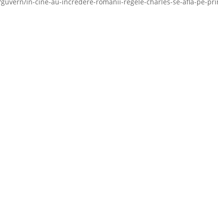
/guvern/in-cine-au-incredere-romanii-regele-charles-se-afla-pe-pr