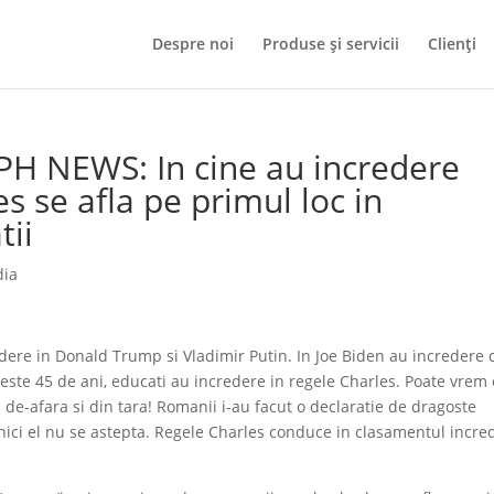
Despre noi
Produse și servicii
Clienți
H NEWS: In cine au incredere
s se afla pe primul loc in
tii
dia
re in Donald Trump si Vladimir Putin. In Joe Biden au incredere 
peste 45 de ani, educati au incredere in regele Charles. Poate vrem 
 de-afara si din tara! Romanii i-au facut o declaratie de dragoste
 nici el nu se astepta. Regele Charles conduce in clasamentul incred