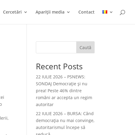
Cercetări
Apariții media
Contact
Caută
Recent Posts
22 IULIE 2026 – PSNEWS:
SONDAJ Democrație și nu
prea! Peste 46% dintre
cei
români ar accepta un regim
o
autoritar
22 IULIE 2026 – BURSA: Când
erii,
democraţia nu mai convinge,
autoritarismul începe să
seducă