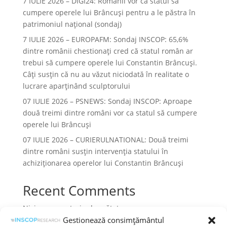
7 IULIE 2026 – DIGI24: Românii vor ca statul să
cumpere operele lui Brâncuși pentru a le păstra în
patrimoniul național (sondaj)
7 IULIE 2026 – EUROPAFM: Sondaj INSCOP: 65,6%
dintre românii chestionați cred că statul român ar
trebui să cumpere operele lui Constantin Brâncuși.
Câți susțin că nu au văzut niciodată în realitate o
lucrare aparținând sculptorului
07 IULIE 2026 – PSNEWS: Sondaj INSCOP: Aproape
două treimi dintre români vor ca statul să cumpere
operele lui Brâncuși
07 IULIE 2026 – CURIERULNATIONAL: Două treimi
dintre români susțin intervenția statului în
achiziționarea operelor lui Constantin Brâncuși
Recent Comments
Niciun comentariu de arătat.
Gestionează consimțământul