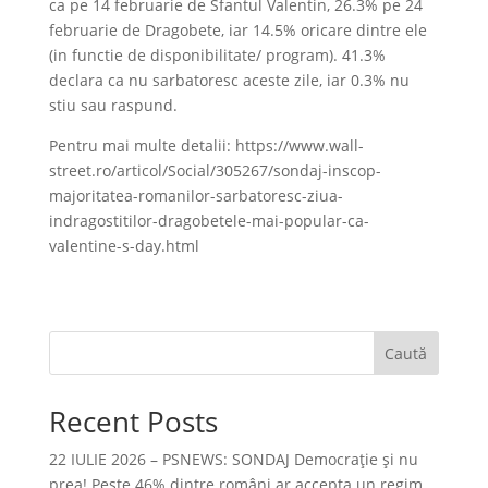
ca pe 14 februarie de Sfantul Valentin, 26.3% pe 24
februarie de Dragobete, iar 14.5% oricare dintre ele
(in functie de disponibilitate/ program). 41.3%
declara ca nu sarbatoresc aceste zile, iar 0.3% nu
stiu sau raspund.
Pentru mai multe detalii: https://www.wall-
street.ro/articol/Social/305267/sondaj-inscop-
majoritatea-romanilor-sarbatoresc-ziua-
indragostitilor-dragobetele-mai-popular-ca-
valentine-s-day.html
Caută
Recent Posts
22 IULIE 2026 – PSNEWS: SONDAJ Democrație și nu
prea! Peste 46% dintre români ar accepta un regim