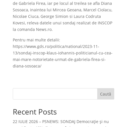
de Gabriela Firea, iar pe locul al treilea se afla Diana
Sosoaca, inaintea lui Mircea Geoana, Marcel Ciolacu,
Nicolae Ciuca, George Simion si Laura Codruta
Kovesi, releva datele unui sondaj realizat de INSCOP
la comanda News.ro.
Pentru mai multe detalii:
https://www.gds.ro/politica/national/2023-11-
13/sondaj-inscop-klaus-iohannis-politicianul-cu-cea-
mai-mare-notorietate-urmat-de-gabriela-firea-si-
diana-sosoaca/
Caută
Recent Posts
22 IULIE 2026 – PSNEWS: SONDAJ Democrație și nu