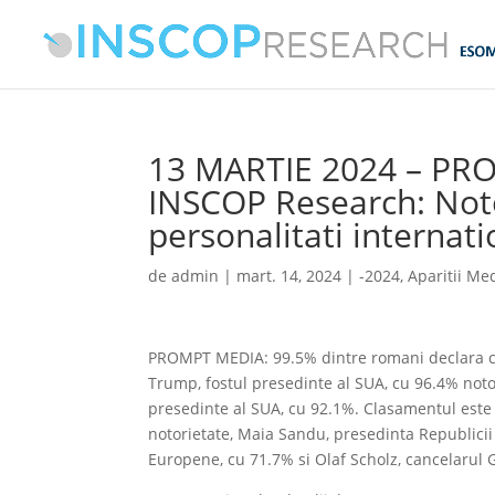
13 MARTIE 2024 – PRO
INSCOP Research: Notor
personalitati internat
de
admin
|
mart. 14, 2024
|
-2024
,
Aparitii Me
PROMPT MEDIA: 99.5% dintre romani declara ca
Trump, fostul presedinte al SUA, cu 96.4% notor
presedinte al SUA, cu 92.1%. Clasamentul est
notorietate, Maia Sandu, presedinta Republici
Europene, cu 71.7% si Olaf Scholz, cancelarul