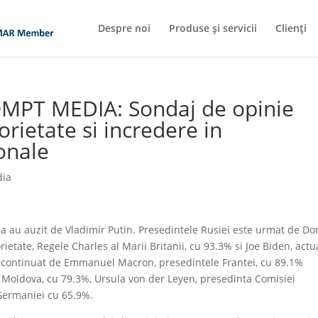
Despre noi
Produse și servicii
Clienți
MPT MEDIA: Sondaj de opinie
ietate si incredere in
ionale
dia
 au auzit de Vladimir Putin. Presedintele Rusiei este urmat de Do
ietate, Regele Charles al Marii Britanii, cu 93.3% si Joe Biden, actu
e continuat de Emmanuel Macron, presedintele Frantei, cu 89.1%
i Moldova, cu 79.3%, Ursula von der Leyen, presedinta Comisiei
 Germaniei cu 65.9%.