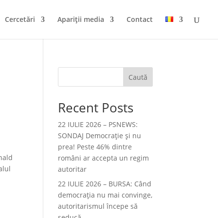
Cercetări
Apariții media
Contact
Caută
Recent Posts
22 IULIE 2026 – PSNEWS:
SONDAJ Democrație și nu
prea! Peste 46% dintre
nald
români ar accepta un regim
alul
autoritar
22 IULIE 2026 – BURSA: Când
democraţia nu mai convinge,
autoritarismul începe să
seducă