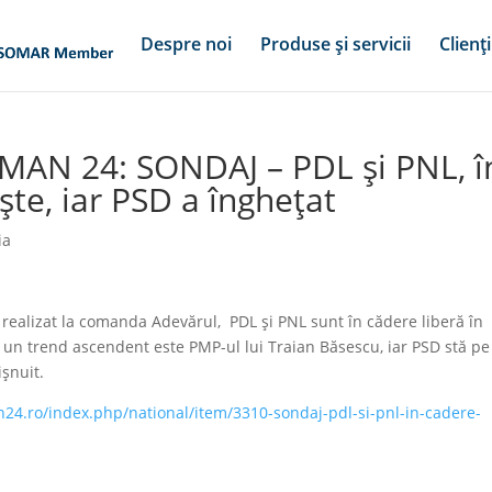
Despre noi
Produse și servicii
Clienți
MAN 24: SONDAJ – PDL și PNL, î
ște, iar PSD a înghețat
ia
alizat la comanda Adevărul, PDL și PNL sunt în cădere liberă în
e un trend ascendent este PMP-ul lui Traian Băsescu, iar PSD stă pe
șnuit.
24.ro/index.php/national/item/3310-sondaj-pdl-si-pnl-in-cadere-