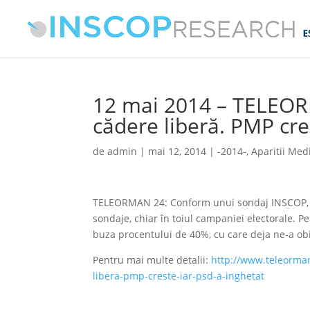
12 mai 2014 – TELEOR
cădere liberă. PMP cre
de
admin
|
mai 12, 2014
|
-2014-
,
Aparitii Med
TELEORMAN 24: Conform unui sondaj INSCOP, re
sondaje, chiar în toiul campaniei electorale. P
buza procentului de 40%, cu care deja ne-a obi
Pentru mai multe detalii:
http://www.teleorman
libera-pmp-creste-iar-psd-a-inghetat