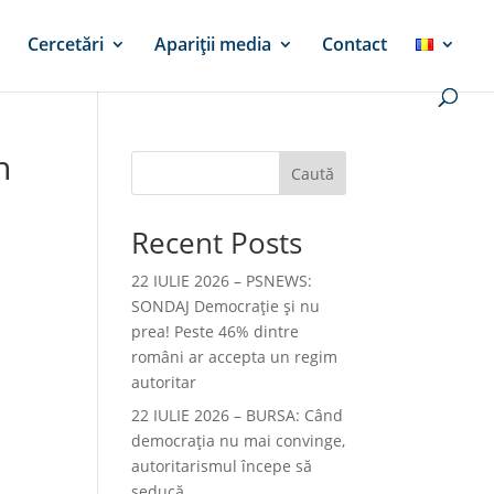
Cercetări
Apariții media
Contact
n
Caută
Recent Posts
22 IULIE 2026 – PSNEWS:
SONDAJ Democrație și nu
prea! Peste 46% dintre
români ar accepta un regim
autoritar
22 IULIE 2026 – BURSA: Când
democraţia nu mai convinge,
autoritarismul începe să
seducă