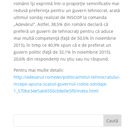
românii îşi exprimă într-o proporţie semnificativ mai
redusă preferinţa pentru un guvern tehnocrat, arată
ultimul sondaj realizat de INSCOP la comanda
„Adevărul“. Astfel, 38,5% din români declară că
preferă un guvern de tehnocraţi pentru că aduce
mai multă competenţă (faţă de 50,5% în noiembrie
2015), în timp ce 40,9% spun că e de preferat un
guvern politic (faţă de 32,1% în noiembrie 2015).
20,6% din respondenţi nu ştiu sau nu răspund.
Pentru mai multe detalii:
http://adevarul.ro/news/politica/mitul-tehnocratului-
incepe-apuna-scazut-guvernul-ciolos-sondaje-
1_570be34e5ab6550cb8e0e5f0/index.html
Caută