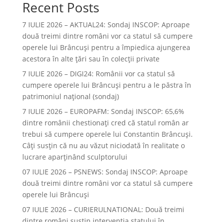
Recent Posts
7 IULIE 2026 – AKTUAL24: Sondaj INSCOP: Aproape
două treimi dintre români vor ca statul să cumpere
operele lui Brâncuşi pentru a împiedica ajungerea
acestora în alte ţări sau în colecţii private
7 IULIE 2026 – DIGI24: Românii vor ca statul să
cumpere operele lui Brâncuși pentru a le păstra în
patrimoniul național (sondaj)
7 IULIE 2026 – EUROPAFM: Sondaj INSCOP: 65,6%
dintre românii chestionați cred că statul român ar
trebui să cumpere operele lui Constantin Brâncuși.
Câți susțin că nu au văzut niciodată în realitate o
lucrare aparținând sculptorului
07 IULIE 2026 – PSNEWS: Sondaj INSCOP: Aproape
două treimi dintre români vor ca statul să cumpere
operele lui Brâncuși
07 IULIE 2026 – CURIERULNATIONAL: Două treimi
dintre români susțin intervenția statului în