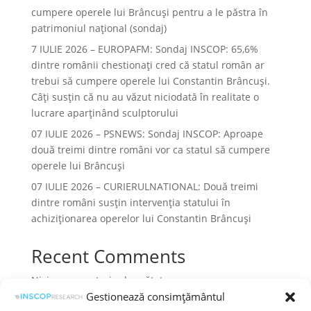
cumpere operele lui Brâncuși pentru a le păstra în
patrimoniul național (sondaj)
7 IULIE 2026 – EUROPAFM: Sondaj INSCOP: 65,6%
dintre românii chestionați cred că statul român ar
trebui să cumpere operele lui Constantin Brâncuși.
Câți susțin că nu au văzut niciodată în realitate o
lucrare aparținând sculptorului
07 IULIE 2026 – PSNEWS: Sondaj INSCOP: Aproape
două treimi dintre români vor ca statul să cumpere
operele lui Brâncuși
07 IULIE 2026 – CURIERULNATIONAL: Două treimi
dintre români susțin intervenția statului în
achiziționarea operelor lui Constantin Brâncuși
Recent Comments
Niciun comentariu de arătat.
Gestionează consimțământul