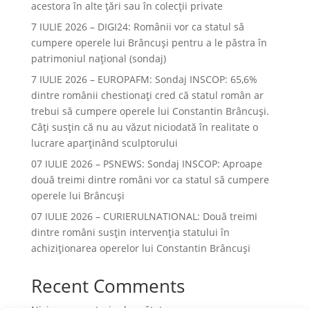
acestora în alte ţări sau în colecţii private
7 IULIE 2026 – DIGI24: Românii vor ca statul să
cumpere operele lui Brâncuși pentru a le păstra în
patrimoniul național (sondaj)
7 IULIE 2026 – EUROPAFM: Sondaj INSCOP: 65,6%
dintre românii chestionați cred că statul român ar
trebui să cumpere operele lui Constantin Brâncuși.
Câți susțin că nu au văzut niciodată în realitate o
lucrare aparținând sculptorului
07 IULIE 2026 – PSNEWS: Sondaj INSCOP: Aproape
două treimi dintre români vor ca statul să cumpere
operele lui Brâncuși
07 IULIE 2026 – CURIERULNATIONAL: Două treimi
dintre români susțin intervenția statului în
achiziționarea operelor lui Constantin Brâncuși
Recent Comments
Niciun comentariu de arătat.