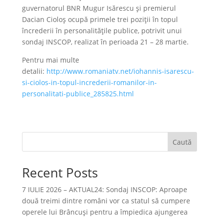
guvernatorul BNR Mugur Isărescu și premierul
Dacian Cioloș ocupă primele trei poziții în topul
încrederii în personalitățile publice, potrivit unui
sondaj INSCOP, realizat în perioada 21 – 28 martie.
Pentru mai multe
detalii:
http://www.romaniatv.net/iohannis-isarescu-
si-ciolos-in-topul-increderii-romanilor-in-
personalitati-publice_285825.html
Caută
Recent Posts
7 IULIE 2026 – AKTUAL24: Sondaj INSCOP: Aproape
două treimi dintre români vor ca statul să cumpere
operele lui Brâncuşi pentru a împiedica ajungerea