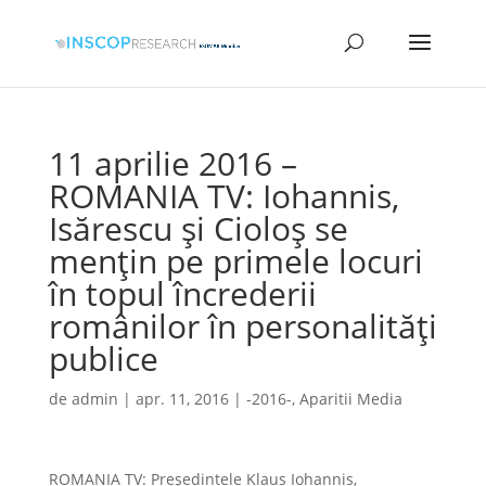
11 aprilie 2016 –
ROMANIA TV: Iohannis,
Isărescu şi Cioloş se
menţin pe primele locuri
în topul încrederii
românilor în personalităţi
publice
de
admin
|
apr. 11, 2016
|
-2016-
,
Aparitii Media
ROMANIA TV: Președintele Klaus Iohannis,