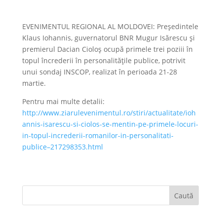
EVENIMENTUL REGIONAL AL MOLDOVEI: Președintele
Klaus Iohannis, guvernatorul BNR Mugur Isărescu și
premierul Dacian Cioloș ocupă primele trei poziii în
topul încrederii în personalitățile publice, potrivit
unui sondaj INSCOP, realizat în perioada 21-28
martie.
Pentru mai multe detalii:
http://www.ziarulevenimentul.ro/stiri/actualitate/ioh
annis-isarescu-si-ciolos-se-mentin-pe-primele-locuri-
in-topul-increderii-romanilor-in-personalitati-
publice–217298353.html
Caută