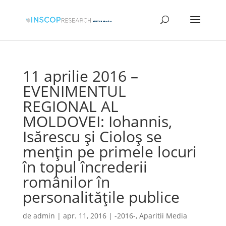
11 aprilie 2016 –
EVENIMENTUL
REGIONAL AL
MOLDOVEI: Iohannis,
Isărescu și Cioloș se
mențin pe primele locuri
în topul încrederii
românilor în
personalitățile publice
de
admin
|
apr. 11, 2016
|
-2016-
,
Aparitii Media