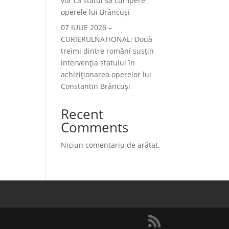
vor ca statul să cumpere
operele lui Brâncuși
07 IULIE 2026 –
CURIERULNATIONAL: Două
treimi dintre români susțin
intervenția statului în
achiziționarea operelor lui
Constantin Brâncuși
Recent
Comments
Niciun comentariu de arătat.