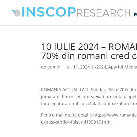
10 IULIE 2024 – ROMA
70% din romani cred ca
de
admin
|
iul. 11, 2024
|
-2024
,
Aparitii Medi
ROMANIA ACTUALITATI: Sondaj: Peste 70% din r
jumatate dintre cei intervievati prezinta o ape
fara legatura unul cu celalalt sunt rezultatul un
Pentru mai multe detalii: https://www.romania-a
expusi-stirilor-false-id195817.html