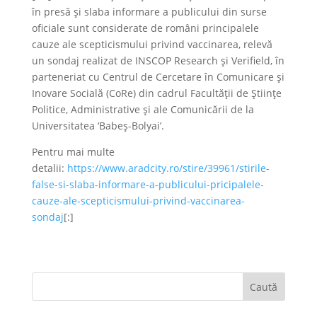
în presă şi slaba informare a publicului din surse
oficiale sunt considerate de români principalele
cauze ale scepticismului privind vaccinarea, relevă
un sondaj realizat de INSCOP Research şi Verifield, în
parteneriat cu Centrul de Cercetare în Comunicare şi
Inovare Socială (CoRe) din cadrul Facultăţii de Ştiinţe
Politice, Administrative şi ale Comunicării de la
Universitatea ‘Babeş-Bolyai’.
Pentru mai multe
detalii:
https://www.aradcity.ro/stire/39961/stirile-
false-si-slaba-informare-a-publicului-pricipalele-
cauze-ale-scepticismului-privind-vaccinarea-
sondaj
[:]
Caută