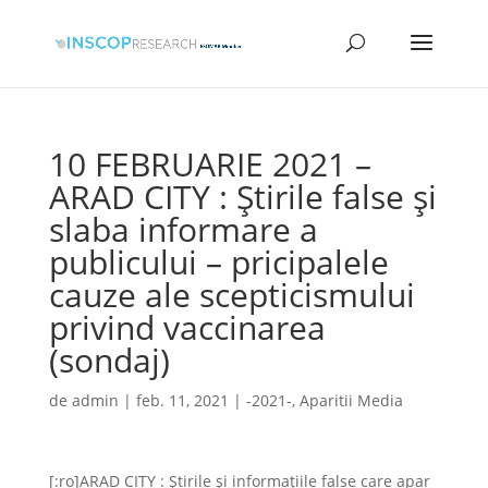
10 FEBRUARIE 2021 –
ARAD CITY : Ştirile false şi
slaba informare a
publicului – pricipalele
cauze ale scepticismului
privind vaccinarea
(sondaj)
de
admin
|
feb. 11, 2021
|
-2021-
,
Aparitii Media
[:ro]ARAD CITY : Ştirile şi informaţiile false care apar