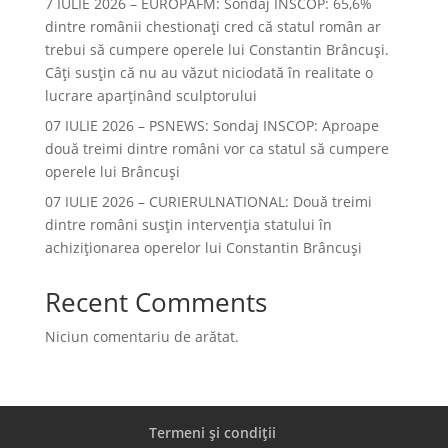
7 IULIE 2026 – EUROPAFM: Sondaj INSCOP: 65,6%
dintre românii chestionați cred că statul român ar
trebui să cumpere operele lui Constantin Brâncuși.
Câți susțin că nu au văzut niciodată în realitate o
lucrare aparținând sculptorului
07 IULIE 2026 – PSNEWS: Sondaj INSCOP: Aproape
două treimi dintre români vor ca statul să cumpere
operele lui Brâncuși
07 IULIE 2026 – CURIERULNATIONAL: Două treimi
dintre români susțin intervenția statului în
achiziționarea operelor lui Constantin Brâncuși
Recent Comments
Niciun comentariu de arătat.
Termeni și condiții